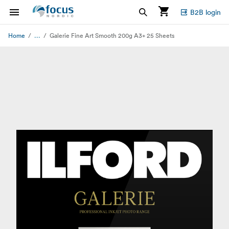
B2B login
...
Home
Galerie Fine Art Smooth 200g A3+ 25 Sheets