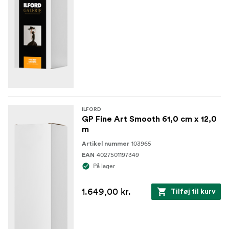
ILFORD
GP Fine Art Smooth 61,0 cm x 12,0
m
103965
Artikel nummer
4027501197349
EAN
På lager
1.649,00 kr.
Tilføj til kurv