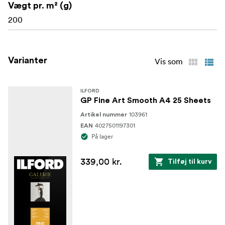
Vægt pr. m² (g)
200
Varianter
Vis som
ILFORD
GP Fine Art Smooth A4 25 Sheets
103961
Artikel nummer
4027501197301
EAN
På lager
339,00 kr.
Tilføj til kurv