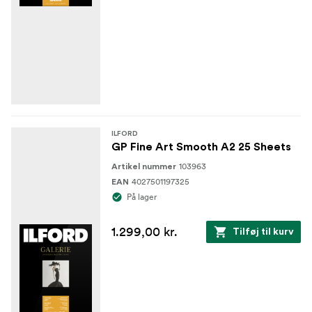
ILFORD
GP Fine Art Smooth A2 25 Sheets
103963
Artikel nummer
4027501197325
EAN
På lager
1.299,00 kr.
Tilføj til kurv