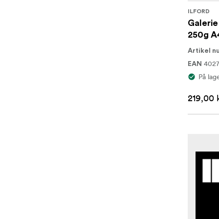
ILFORD
Galeri
250g A
Artikel 
402
EAN
På lag
219,00 k