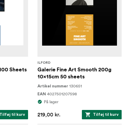
ILFORD
 100 Sheets
Galerie Fine Art Smooth 200g
10x15cm 50 sheets
130651
Artikel nummer
4027501207598
EAN
På lager
219,00 kr.
Tilføj til kurv
Tilføj til kurv