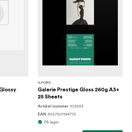
ILFORD
 Glossy
Galerie Prestige Gloss 260g A3+
25 Sheets
103933
Artikel nummer
4027501194775
EAN
På lager