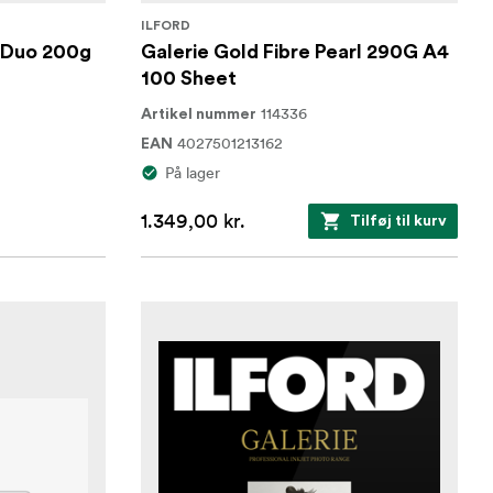
ILFORD
 Duo 200g
Galerie Gold Fibre Pearl 290G A4
100 Sheet
114336
Artikel nummer
4027501213162
EAN
På lager
1.349,00 kr.
Tilføj til kurv