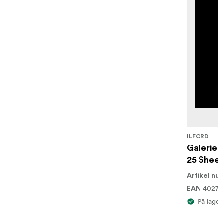
ILFORD
Galerie
25 She
Artikel 
4027
EAN
På lag