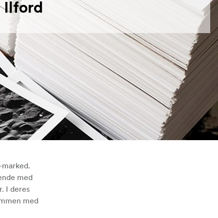
Ilford
t-marked.
øbende med
. I deres
t sammen med