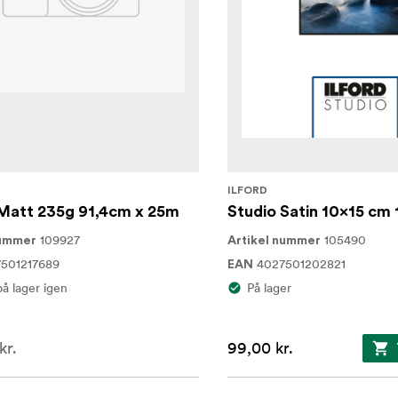
ILFORD
 Matt 235g 91,4cm x 25m
Studio Satin 10x15 cm
109927
105490
nummer
Artikel nummer
501217689
4027501202821
EAN
på lager igen
På lager
kr.
99,00 kr.