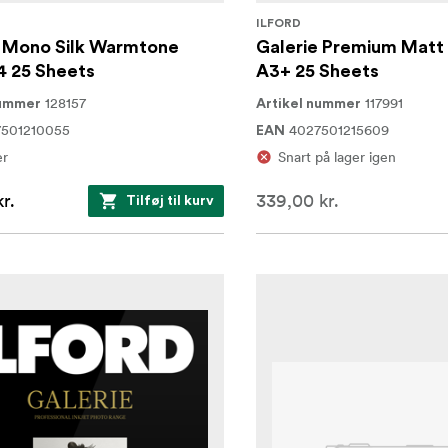
ILFORD
e Mono Silk Warmtone
Galerie Premium Matt
4 25 Sheets
A3+ 25 Sheets
128157
117991
nummer
Artikel nummer
7501210055
4027501215609
EAN
er
Snart på lager igen
r.
339,00 kr.
Tilføj til kurv