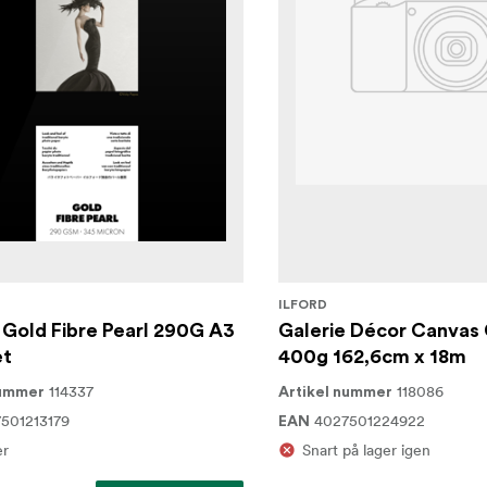
ILFORD
 Gold Fibre Pearl 290G A3
Galerie Décor Canvas
et
400g 162,6cm x 18m
114337
118086
nummer
Artikel nummer
501213179
4027501224922
EAN
er
Snart på lager igen