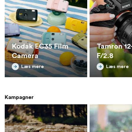
Kodak EC35 Film
Tamron 1
Camera
F/2.8
Læs mere
Læs mere
Kampagner