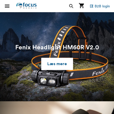
B2B login
Fenix Headlight HM60R V2.0
Læs mere