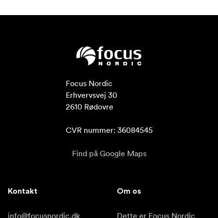
Focus Nordic

Erhvervsvej 30

2610 Rødovre

CVR nummer: 36084545
Find på Google Maps
Kontakt
Om os
info@focusnordic.dk
Dette er Focus Nordic