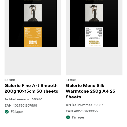
ILFORD
ILFORD
Galerie Fine Art Smooth
Galerie Mono Silk
200g 10x15cm 50 sheets
Warmtone 250g A4 25
Sheets
130651
Artikel nummer
128157
4027501207598
Artikel nummer
EAN
4027501210055
På lager
EAN
På lager