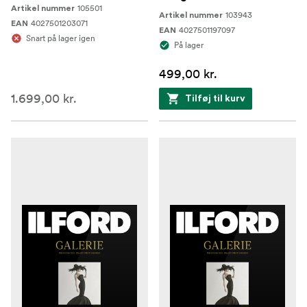
105501
Artikel nummer
103943
Artikel nummer
4027501203071
EAN
4027501197097
EAN
Snart på lager igen
På lager
499,00 kr.
1.699,00 kr.
Tilføj til kurv