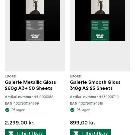
ILFORD
ILFORD
Galerie Metallic Gloss
Galerie Smooth Gloss
260g A3+ 50 Sheets
310g A2 25 Sheets
4412003182
4432001742
Artikel nummer
Artikel nummer
4027501194669
4027501194515
EAN
EAN
På lager
På lager
2.299,00 kr.
899,00 kr.
Tilføj til kurv
Tilføj til kurv