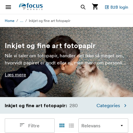
B2B login
...
Home
Inkjet og fine art fotopapir
Inkjet og fine art fotopapir
Når vi taler om fotopapir, handler det ikke så meget om,
hvorvidt papiret er godt eller ej, men mere om personlig
smag. Der er næsten et ubegrænset udvalg af typer,
Læs mere
bredder, vægt og overfladestrukturer. Inkjetpapir er
beregnet til inkjetprintere og er perfekt til mange
forskellige anvendelser på kontoret eller derhjemme,
eller hvis du gerne vil lave mange kopier til en lav pris i
280
fotolaboratoriet.
Categories
Inkjet og fine art fotopapir
:
Filtre