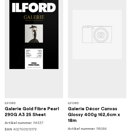
ILFORD
ILFORD
Galerie Gold Fibre Pearl
Galerie Décor Canvas
290G A3 25 Sheet
Glossy 400g 162,6cm x
18m
114337
Artikel nummer
118086
4027501213179
Artikel nummer
EAN