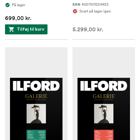
4027501224922
På lager
EAN
Snart på lager igen
699,00 kr.
5.299,00 kr.
Tilføj til kurv