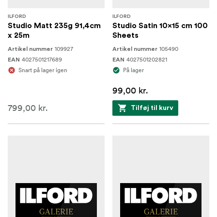
ILFORD
ILFORD
Studio Matt 235g 91,4cm
Studio Satin 10x15 cm 100
x 25m
Sheets
109927
105490
Artikel nummer
Artikel nummer
4027501217689
4027501202821
EAN
EAN
Snart på lager igen
På lager
99,00 kr.
799,00 kr.
Tilføj til kurv