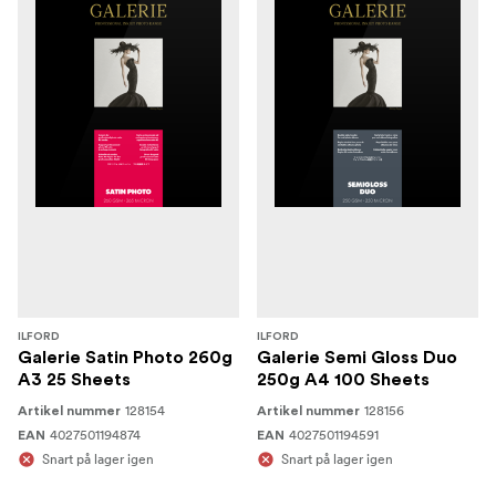
ILFORD
ILFORD
Galerie Satin Photo 260g
Galerie Semi Gloss Duo
A3 25 Sheets
250g A4 100 Sheets
128154
128156
Artikel nummer
Artikel nummer
4027501194874
4027501194591
EAN
EAN
Snart på lager igen
Snart på lager igen