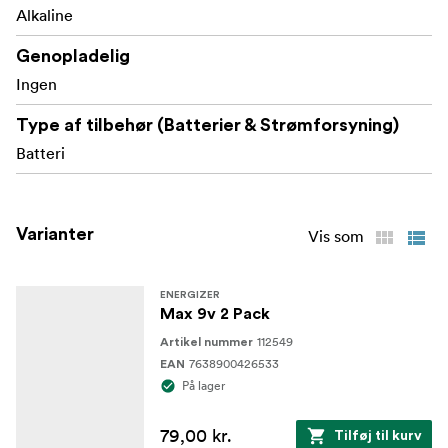
in powering people's lives responsibly
Alkaline
*Commercially available since 1991
Genopladelig
Ingen
Type af tilbehør (Batterier & Strømforsyning)
Batteri
Varianter
Vis som
ENERGIZER
Max 9v 2 Pack
112549
Artikel nummer
7638900426533
EAN
På lager
79,00 kr.
Tilføj til kurv