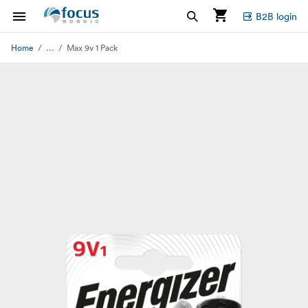
B2B login
...
Home
Max 9v 1 Pack