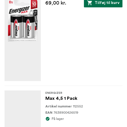
69,00 kr.
Tilføj til kurv
ENERGIZER
Max 4,5 1 Pack
112552
Artikel nummer
7638900426519
EAN
På lager