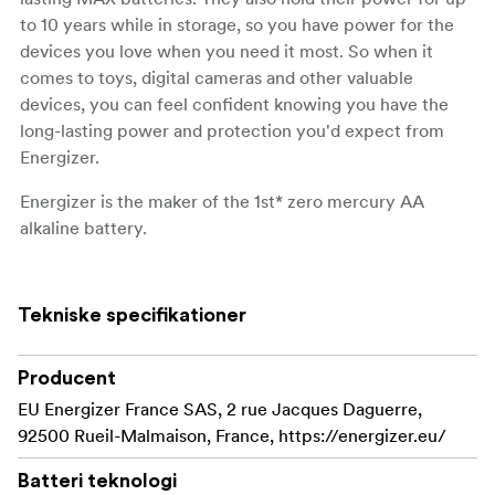
to 10 years while in storage, so you have power for the
devices you love when you need it most. So when it
comes to toys, digital cameras and other valuable
devices, you can feel confident knowing you have the
long-lasting power and protection you'd expect from
Energizer.
Energizer is the maker of the 1st* zero mercury AA
alkaline battery.
Our #1 longest-lasting MAX thanks to new
improvements
Tekniske specifikationer
Designed to protect against damaging leaks for up
to two years after fully used
Producent
EU Energizer France SAS, 2 rue Jacques Daguerre,
Hold power for up to 10 years in storage
92500 Rueil-Malmaison, France, https://energizer.eu/
From the makers of the world's 1st* Zero Mercury
Batteri teknologi
AA Alkaline Battery: Energizer is an industry leader