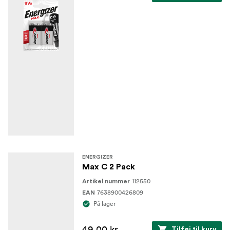
ENERGIZER
Max C 2 Pack
112550
Artikel nummer
7638900426809
EAN
På lager
49,00 kr.
Tilføj til kurv