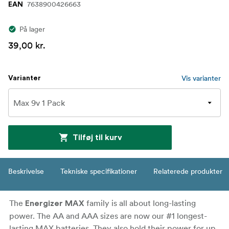
7638900426663
EAN
På lager
39,00 kr.
Vis varianter
Varianter
Tilføj til kurv
Beskrivelse
Tekniske specifikationer
Relaterede produkter
The
family is all about long-lasting
Energizer MAX
power. The AA and AAA sizes are now our #1 longest-
lasting MAX batteries. They also hold their power for up