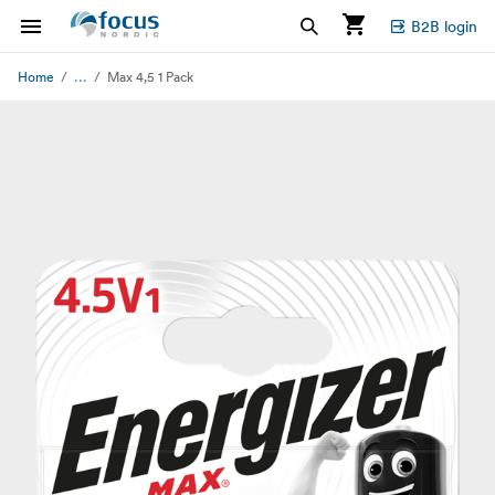
B2B login
...
Home
Max 4,5 1 Pack