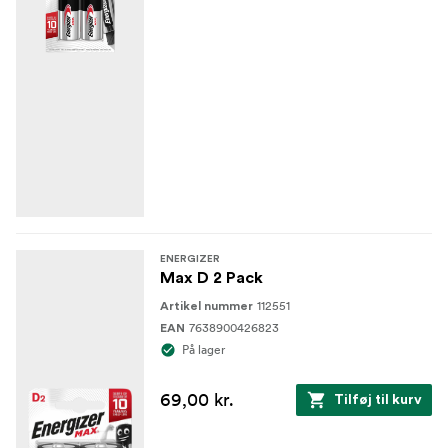
ENERGIZER
Max D 2 Pack
112551
Artikel nummer
7638900426823
EAN
På lager
69,00 kr.
Tilføj til kurv