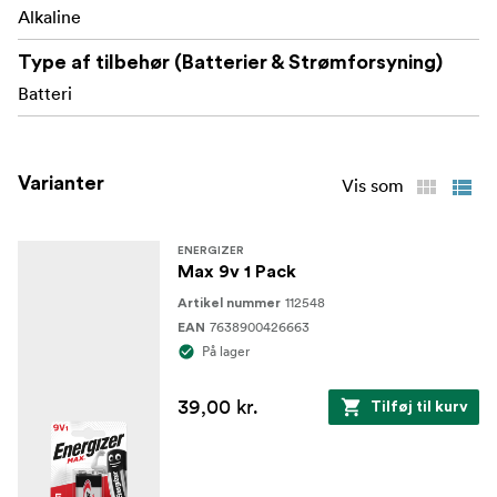
in powering people's lives responsibly
Alkaline
*Commercially available since 1991
Type af tilbehør (Batterier & Strømforsyning)
Batteri
Varianter
Vis som
ENERGIZER
Max 9v 1 Pack
112548
Artikel nummer
7638900426663
EAN
På lager
39,00 kr.
Tilføj til kurv