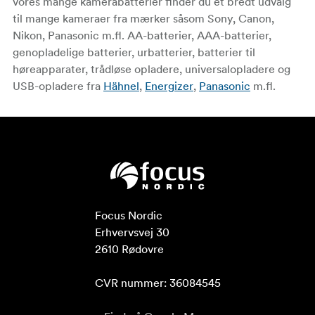
vores mange kamerabatterier finder du et bredt udvalg
til mange kameraer fra mærker såsom Sony, Canon,
Nikon, Panasonic m.fl. AA-batterier, AAA-batterier,
genopladelige batterier, urbatterier, batterier til
høreapparater, trådløse opladere, universalopladere og
USB-opladere fra
Hähnel
,
Energizer
,
Panasonic
m.fl.
Focus Nordic

Erhvervsvej 30

2610 Rødovre

CVR nummer: 36084545