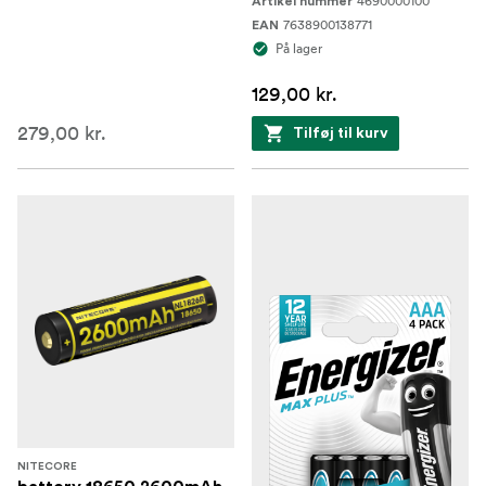
4690000100
Artikel nummer
7638900138771
EAN
På lager
129,00 kr.
279,00 kr.
Tilføj til kurv
NITECORE