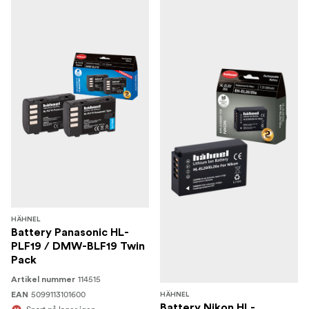
HÄHNEL
Battery Panasonic HL-
PLF19 / DMW-BLF19 Twin
Pack
114515
Artikel nummer
5099113101600
EAN
HÄHNEL
Battery Nikon HL-