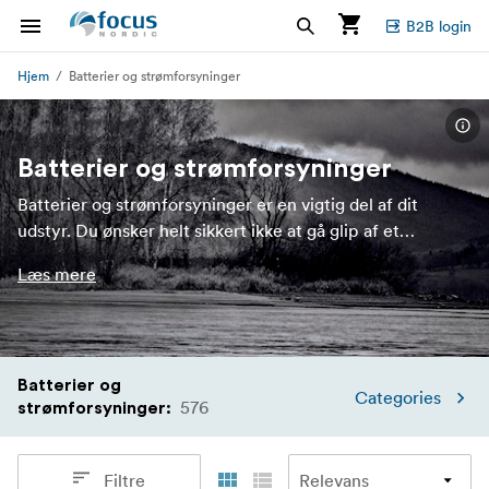
B2B login
Hjem
Batterier og strømforsyninger
Batterier og strømforsyninger
Batterier og strømforsyninger er en vigtig del af dit
udstyr. Du ønsker helt sikkert ikke at gå glip af et
enestående billede på grund af et dødt batteri. Vær et
Læs mere
skridt foran og sørg for, at du altid bringer nok forsyninger
af strøm med dig, så du kan lave optagelser som planlagt
og stadig have ekstra strøm til den sidste scene eller
vinkel.
Batterier og
Categories
576
strømforsyninger
:
Filtre