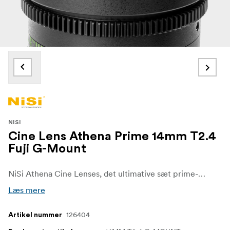
NISI
Cine Lens Athena Prime 14mm T2.4
Fuji G-Mount
NiSi Athena Cine Lenses, det ultimative sæt prime-objektiver til filmfotografer og videofotografer, der kræver kompromisløs billedkvalitet og ydeevne. Disse objektiver er designet med den nyeste teknologi og har enestående optik, og de vil helt sikkert løfte din filmskabelse til nye højder.
Læs mere
126404
Artikel nummer