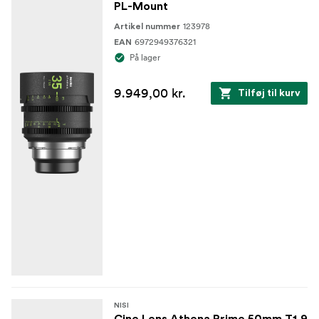
PL-Mount
123978
Artikel nummer
6972949376321
EAN
På lager
9.949,00 kr.
Tilføj til kurv
NISI
Cine Lens Athena Prime 50mm T1.9