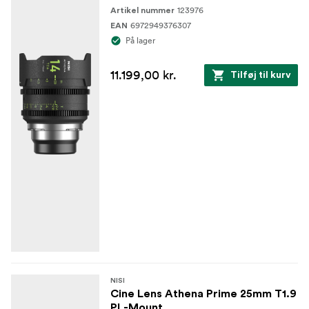
123976
Artikel nummer
6972949376307
EAN
På lager
11.199,00 kr.
Tilføj til kurv
NISI
Cine Lens Athena Prime 25mm T1.9
PL-Mount