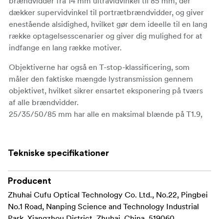
brændvidder fra 14 mm ultravidvinkel til 85 mm, der
dækker supervidvinkel til portrætbrændvidder, og giver
enestående alsidighed, hvilket gør dem ideelle til en lang
række optagelsesscenarier og giver dig mulighed for at
indfange en lang række motiver.
Objektiverne har også en T-stop-klassificering, som
måler den faktiske mængde lystransmission gennem
objektivet, hvilket sikrer ensartet eksponering på tværs
af alle brændvidder.
25/35/50/85 mm har alle en maksimal blænde på T1.9,
hvilket gør det muligt at få en blød bokeh, som giver en
smuk baggrundsseparation. 14 mm-objektivet har et T-
stop på T2,4.
Tekniske specifikationer
De har en imponerende billedcirkel på 46 mm, hvilket
gør dem velegnede til brug med full-frame og endda
Producent
storformatsensorer.
Zhuhai Cufu Optical Technology Co. Ltd., No.22, Pingbei
No.1 Road, Nanping Science and Technology Industrial
Hele serien fås med ARRI PL-, Canon RF-, Sony E-,
Park, Xiangzhou District, Zhuhai, China, 519060,