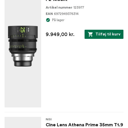
123977
Artikel nummer
6972949376314
EAN
På lager
9.949,00 kr.
Tilføj til kurv
NISI
Cine Lens Athena Prime 35mm T1.9