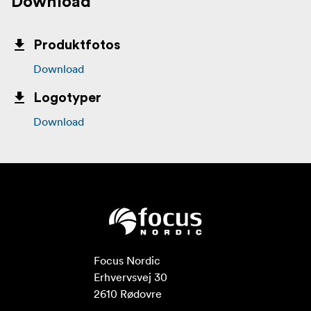
Download
Produktfotos
Download
Logotyper
Download
Focus Nordic

Erhvervsvej 30

2610 Rødovre
