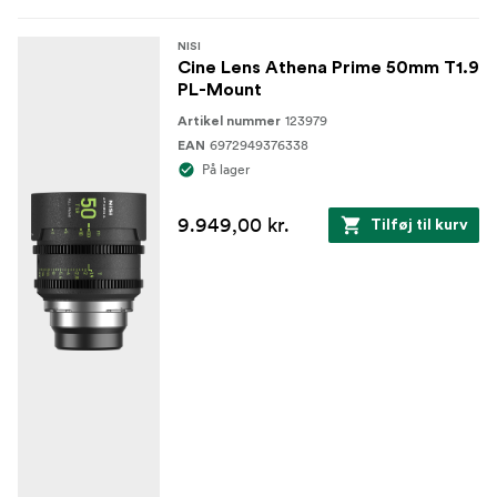
NISI
Cine Lens Athena Prime 50mm T1.9
PL-Mount
123979
Artikel nummer
6972949376338
EAN
På lager
9.949,00 kr.
Tilføj til kurv