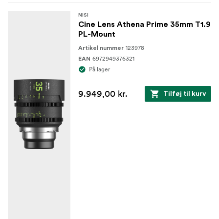
NISI
Cine Lens Athena Prime 35mm T1.9
PL-Mount
123978
Artikel nummer
6972949376321
EAN
På lager
9.949,00 kr.
Tilføj til kurv