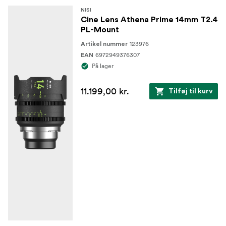
NISI
Cine Lens Athena Prime 14mm T2.4
PL-Mount
123976
Artikel nummer
6972949376307
EAN
På lager
11.199,00 kr.
Tilføj til kurv