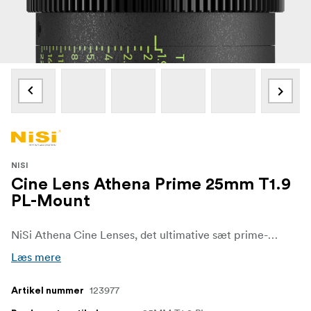
NISI
Cine Lens Athena Prime 25mm T1.9
PL-Mount
NiSi Athena Cine Lenses, det ultimative sæt prime-objektiver til filmfotografer og videofotografer, der kræver kompromisløs billedkvalitet og ydeevne. Disse objektiver er designet med den nyeste teknologi og har enestående optik, og de vil helt sikkert løfte din filmskabelse til nye højder.
Læs mere
123977
Artikel nummer