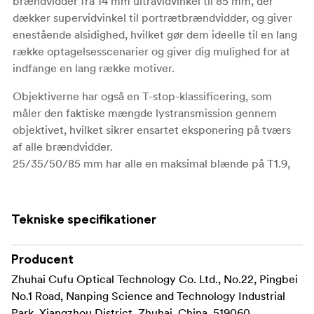
brændvidder fra 14 mm ultravidvinkel til 85 mm, der
dækker supervidvinkel til portrætbrændvidder, og giver
enestående alsidighed, hvilket gør dem ideelle til en lang
række optagelsesscenarier og giver dig mulighed for at
indfange en lang række motiver.
Objektiverne har også en T-stop-klassificering, som
måler den faktiske mængde lystransmission gennem
objektivet, hvilket sikrer ensartet eksponering på tværs
af alle brændvidder.
25/35/50/85 mm har alle en maksimal blænde på T1.9,
hvilket gør det muligt at få en blød bokeh, som giver en
smuk baggrundsseparation. 14 mm-objektivet har et T-
stop på T2,4.
Tekniske specifikationer
De har en imponerende billedcirkel på 46 mm, hvilket
gør dem velegnede til brug med full-frame og endda
Producent
storformatsensorer.
Zhuhai Cufu Optical Technology Co. Ltd., No.22, Pingbei
No.1 Road, Nanping Science and Technology Industrial
Hele serien fås med ARRI PL-, Canon RF-, Sony E-,
Park, Xiangzhou District, Zhuhai, China, 519060,