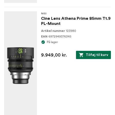
NISI
Cine Lens Athena Prime 85mm T1.9
PL-Mount
123980
Artikel nummer
6972949376345
EAN
På lager
9.949,00 kr.
Tilføj til kurv