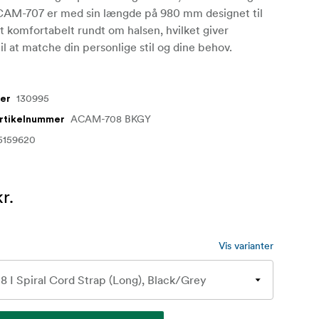
ACAM-707 er med sin længde på 980 mm designet til
et komfortabelt rundt om halsen, hvilket giver
 til at matche din personlige stil og dine behov.
130995
mer
ACAM-708 BKGY
artikelnummer
5159620
r.
Vis varianter