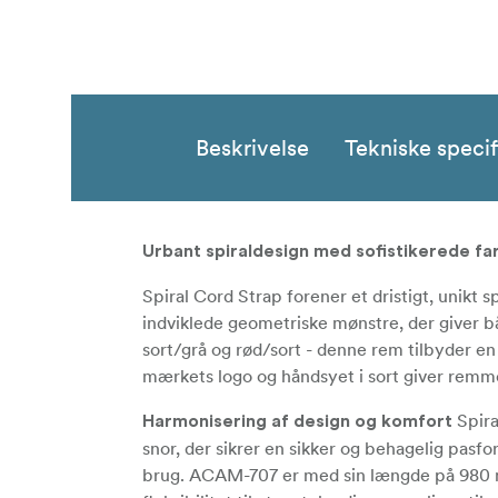
Beskrivelse
Tekniske specif
Urbant spiraldesign med sofistikerede f
Spiral Cord Strap forener et dristigt, unik
indviklede geometriske mønstre, der giver b
sort/grå og rød/sort - denne rem tilbyder e
mærkets logo og håndsyet i sort giver remm
Spira
Harmonisering af design og komfort
snor, der sikrer en sikker og behagelig pasf
brug. ACAM-707 er med sin længde på 980 mm 