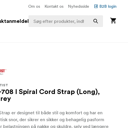
Om os
Kontakt os
Nyhedsside
B2B login
uktanmeldelser
TIST
708 I Spiral Cord Strap (Long),
Grey
Strap er designet til både stil og komfort og har en
astisk snor, der sikrer en sikker og behagelig pasform
 belastningen på nakke og skuldre, selv ved længere