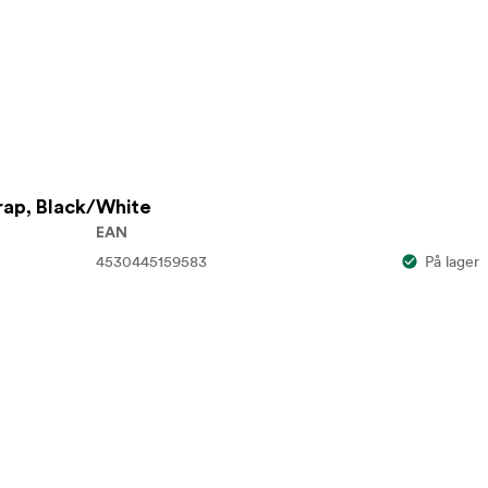
rap, Black/White
EAN
4530445159583
På lager