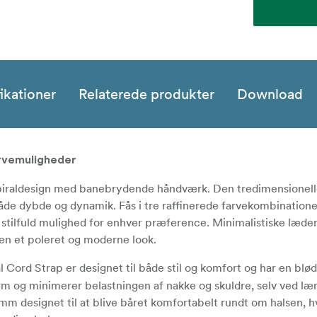
ikationer
Relaterede produkter
Download
arvemuligheder
t spiraldesign med banebrydende håndværk. Den tredimensionell
åde dybde og dynamik. Fås i tre raffinerede farvekombinationer
n stilfuld mulighed for enhver præference. Minimalistiske læd
en et poleret og moderne look.
l Cord Strap er designet til både stil og komfort og har en blød,
orm og minimerer belastningen af nakke og skuldre, selv ved læ
designet til at blive båret komfortabelt rundt om halsen, hv