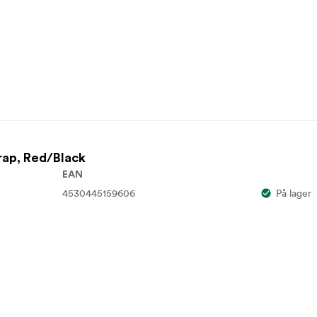
rap, Red/Black
EAN
4530445159606
På lager