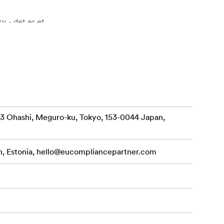
y - det er et
ikkert og
4-3 Ohashi, Meguro-ku, Tokyo, 153-0044 Japan,
, Estonia,
hello@eucompliancepartner.com