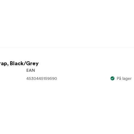
rap, Black/Grey
EAN
4530445159590
På lager