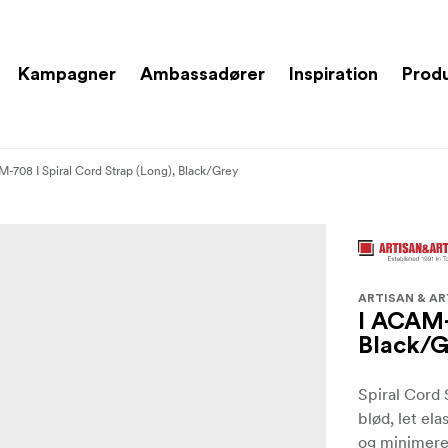
Kampagner
Ambassadører
Inspiration
Prod
-708 I Spiral Cord Strap (Long), Black/Grey
ARTISAN & AR
I ACAM-
Black/
Spiral Cord 
blød, let el
og minimerer