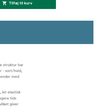
Tilføj til kurv
e struktur har
 - sort/hvid,
erender med
 let elastisk
ngere tids
ilket giver