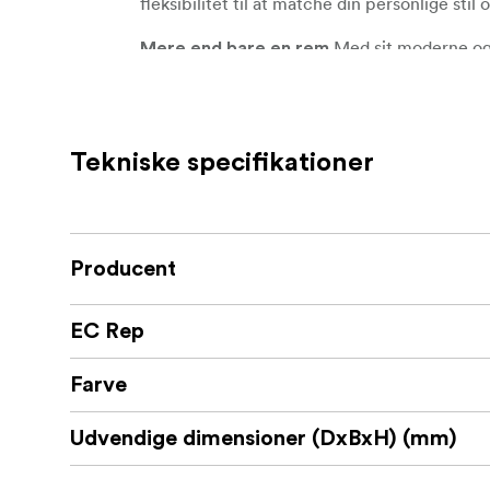
fleksibilitet til at matche din personlige stil
Med sit moderne og f
Mere end bare en rem
statement, der giver fotografer mulighed for
tilgængeligt.
Fremstillet i Japan
Tekniske specifikationer
Producent
EC Rep
Farve
Udvendige dimensioner (DxBxH) (mm)