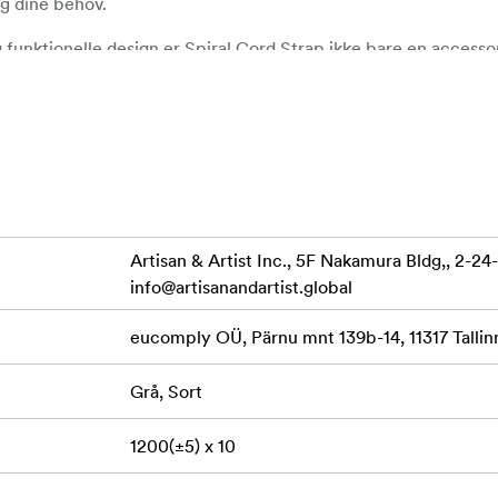
 og dine behov.
unktionelle design er Spiral Cord Strap ikke bare en accessor
 at udtrykke deres stil og samtidig holde deres kameraudstyr s
Artisan & Artist Inc., 5F Nakamura Bldg,, 2-2
info@artisanandartist.global
eucomply OÜ, Pärnu mnt 139b-14, 11317 Tallinn
Grå, Sort
1200(±5) x 10