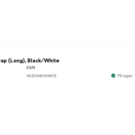
rap (Long), Black/White
EAN
4530445159613
På lager