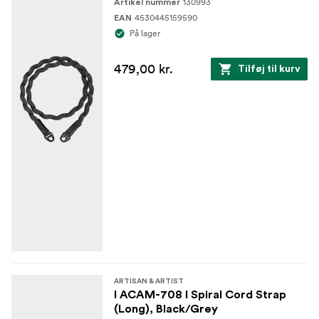
130993
Artikel nummer
4530445159590
EAN
På lager
479,00 kr.
Tilføj til kurv
ARTISAN & ARTIST
I ACAM-708 I Spiral Cord Strap
(Long), Black/Grey