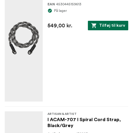
4530445159613
EAN
På lager
549,00 kr.
Tilføj til kurv
ARTISAN & ARTIST
I ACAM-707 I Spiral Cord Strap,
Black/Grey