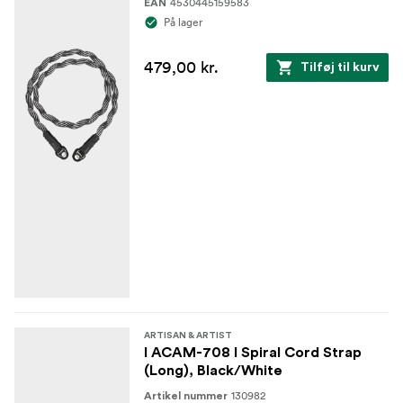
4530445159583
EAN
På lager
479,00 kr.
Tilføj til kurv
ARTISAN & ARTIST
I ACAM-708 I Spiral Cord Strap
(Long), Black/White
130982
Artikel nummer