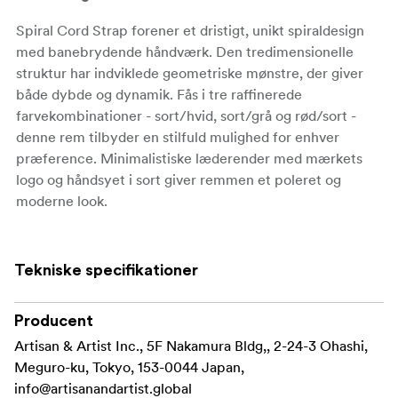
Spiral Cord Strap forener et dristigt, unikt spiraldesign
med banebrydende håndværk. Den tredimensionelle
struktur har indviklede geometriske mønstre, der giver
både dybde og dynamik. Fås i tre raffinerede
farvekombinationer - sort/hvid, sort/grå og rød/sort -
denne rem tilbyder en stilfuld mulighed for enhver
præference. Minimalistiske læderender med mærkets
logo og håndsyet i sort giver remmen et poleret og
moderne look.
Spiral Cord Strap
Harmonisering af design og komfort
er designet til både stil og komfort og har en blød, let
Tekniske specifikationer
elastisk snor, der sikrer en sikker og behagelig pasform
og minimerer belastningen af nakke og skuldre, selv ved
Producent
længere tids brug. ACAM-707 er med sin længde på 980
mm designet til at blive båret komfortabelt rundt om
Artisan & Artist Inc., 5F Nakamura Bldg,, 2-24-3 Ohashi,
halsen, hvilket giver fleksibilitet til at matche din
Meguro-ku, Tokyo, 153-0044 Japan,
personlige stil og dine behov.
info@artisanandartist.global