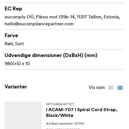
Med sit moderne og funktionelle
Mere end bare en rem
EC Rep
design er Spiral Cord Strap ikke bare en accessory - det
eucomply OÜ, Pärnu mnt 139b-14, 11317 Tallinn, Estonia,
er et statement, der giver fotografer mulighed for at
hello@eucompliancepartner.com
udtrykke deres stil og samtidig holde deres kameraudstyr
Farve
sikkert og tilgængeligt.
Rød, Sort
Fremstillet i Japan
Udvendige dimensioner (DxBxH) (mm)
980(±5) x 10
Varianter
Vis som
ARTISAN & ARTIST
I ACAM-707 I Spiral Cord Strap,
Black/White
130981
Artikel nummer