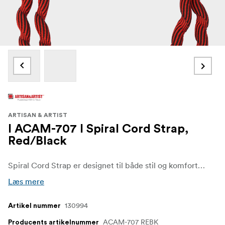
ARTISAN & ARTIST
I ACAM-707 I Spiral Cord Strap,
Red/Black
Spiral Cord Strap er designet til både stil og komfort og har en blød, let elastisk snor, der sikrer en sikker og behagelig pasform og minimerer belastningen på nakke og skuldre, selv ved længere tids brug. ACAM-707 er med sin længde på 980 mm designet til at blive båret komfortabelt rundt om halsen, hvilket giver fleksibilitet til at matche din personlige stil og dine behov.
Læs mere
130994
Artikel nummer
ACAM-707 REBK
Producents artikelnummer