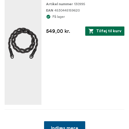
130995
Artikel nummer
4530445159620
EAN
På lager
549,00 kr.
Tilføj til kurv
Indlæs mere