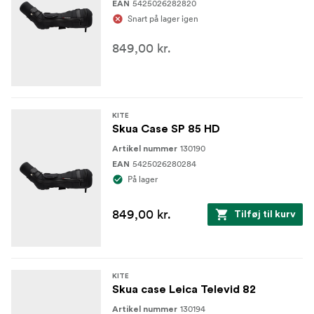
5425026282820
EAN
Snart på lager igen
849,00 kr.
KITE
Skua Case SP 85 HD
130190
Artikel nummer
5425026280284
EAN
På lager
849,00 kr.
Tilføj til kurv
KITE
Skua case Leica Televid 82
130194
Artikel nummer