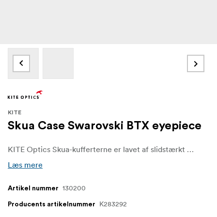
KITE
Skua Case Swarovski BTX eyepiece
KITE Optics Skua-kufferterne er lavet af slidstærkt neopren og giver fremragende beskyttelse af din kikkert, selv under udfordrende forhold.
Læs mere
130200
Artikel nummer
K283292
Producents artikelnummer