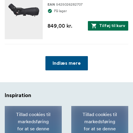
5425026282707
EAN
På lager
849,00 kr.
Tilføj til kurv
Indlæs mere
Inspiration
Tillad cookies til
Tillad cookies til
markedsføring
markedsføring
for at se denne
for at se denne