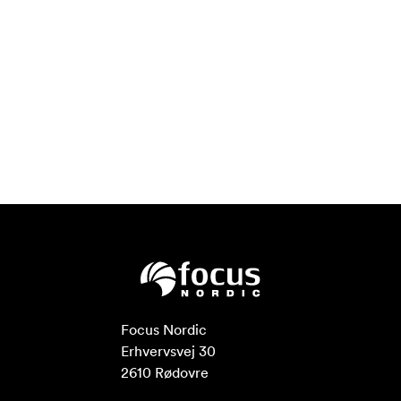
Focus Nordic

Erhvervsvej 30

2610 Rødovre
