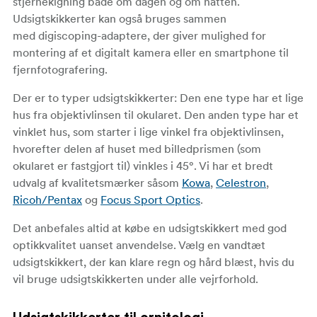
stjernekigning både om dagen og om natten.
Udsigtskikkerter kan også bruges sammen
med digiscoping-adaptere, der giver mulighed for
montering af et digitalt kamera eller en smartphone til
fjernfotografering.
Der er to typer udsigtskikkerter: Den ene type har et lige
hus fra objektivlinsen til okularet. Den anden type har et
vinklet hus, som starter i lige vinkel fra objektivlinsen,
hvorefter delen af huset med billedprismen (som
okularet er fastgjort til) vinkles i 45°. Vi har et bredt
udvalg af kvalitetsmærker såsom
Kowa
,
Celestron
,
Ricoh/Pentax
og
Focus Sport Optics
.
Det anbefales altid at købe en udsigtskikkert med god
optikkvalitet uanset anvendelse. Vælg en vandtæt
udsigtskikkert, der kan klare regn og hård blæst, hvis du
vil bruge udsigtskikkerten under alle vejrforhold.