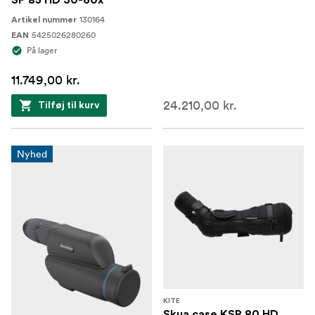
SP 85 HD 30-60x
130164
Artikel nummer
5425026280260
EAN
På lager
11.749,00 kr.
24.210,00 kr.
Tilføj til kurv
Nyhed
KITE
Skua case KSP 80 HD