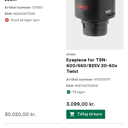
121060
Artikel nummer
4580614171281
EAN
Snart på lager igen
KOWA
Eyepiece for TSN-
600/660/82SV 20-60x
Twist
4110000117
Artikel nummer
4987067391615
EAN
På lager
3.099,00 kr.
30.020,00 kr.
Tilføj til kurv