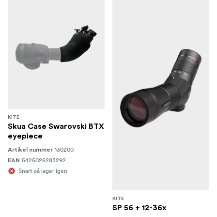
KITE
Skua Case Swarovski BTX
eyepiece
130200
Artikel nummer
5425026283292
EAN
Snart på lager igen
KITE
SP 56 + 12-36x