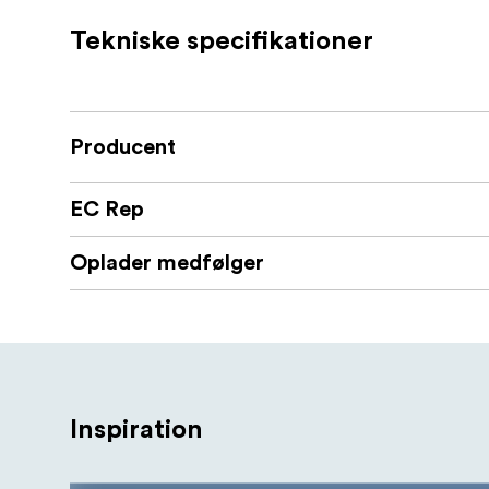
HDR - Multipass Xposure
Tekniske specifikationer
Rekonstruktion af farver - Auto Color
Støjreduktion
Understøtter Mac/Windows
Producent
Scanneren har flere avancerede indstillinger,
EC Rep
- Infrarød fjernelse af støv og
Magic Touch
ridser, i den endelige billedscanning.
Oplader medfølger
- Optimal lysstyrke. Auto Ex
Auto Exposure
eksponeringen korrekt.
**Auto Color **- Højere farvenøjagtighed. Præ
kontrast og mætning.
Inspiration
- Korri
Restaurering af falmede filmfarver
falme i denistri, kontrast og farve. Takket v