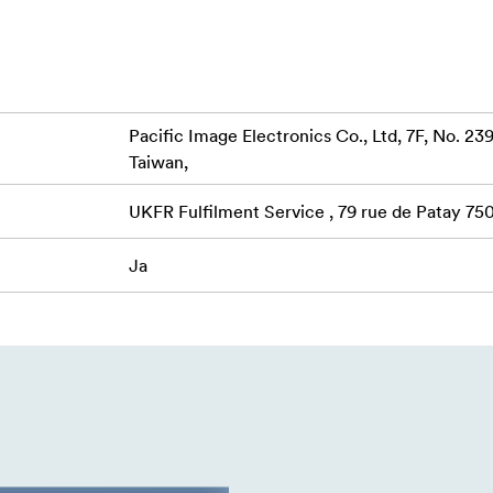
Pacific Image Electronics Co., Ltd, 7F, No. 239
Taiwan,
 som giver dig mulighed for at få mest muligt ud af dine negativ
UKFR Fulfilment Service , 79 rue de Patay 750
 ridser Magic Touch-teknologien eliminerer fejl i filmen, såsom s
Ja
posure-teknologien opnår optimal lysstyrke, hvilket hjælper m
cis farvejustering, der resulterer i levende billeder med optim
gerer falmede negative film. Film, der har ligget i en kasse i lan
ære Pacific Image's unikke restaureringsteknologi er det nemt a