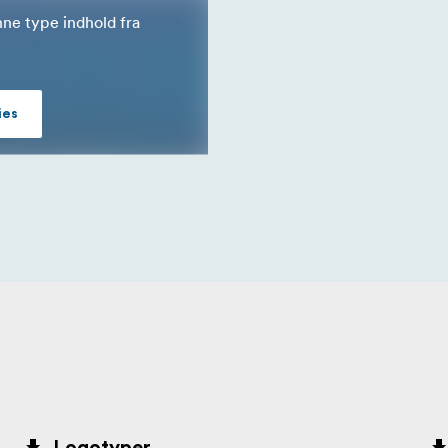
nne type indhold fra
ke område. Multipass Xposure-teknologien scanner hvert bille
mørkere områder i billedet uden at ofre de lyse områder.
ktion. Isoler og håndter støj/grus i både højlys- og skyggeomr
ies