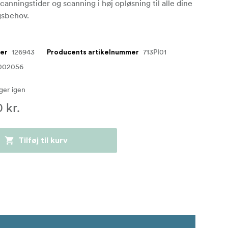
canningstider og scanning i høj opløsning til alle dine
ngsbehov.
126943
713PI01
mer
Producents artikelnummer
002056
ager igen
 kr.
Tilføj til kurv