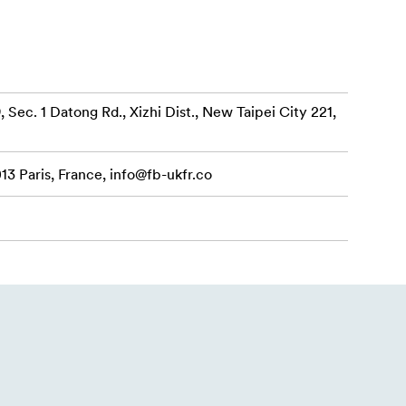
, Sec. 1 Datong Rd., Xizhi Dist., New Taipei City 221,
er eller dias.
13 Paris, France,
info@fb-ukfr.co
tøv eller
ed at få
al lysstyrke,
g tid, kan
t restaurere