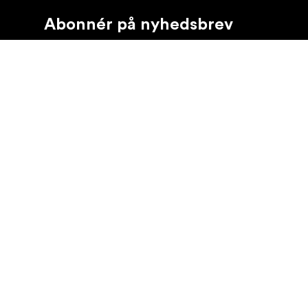
Abonnér på nyhedsbrev
Få de seneste produktnyheder, inspiration og særtilb
Privat kunde
Forhandler
©
2026
Focus Nordic Danmark