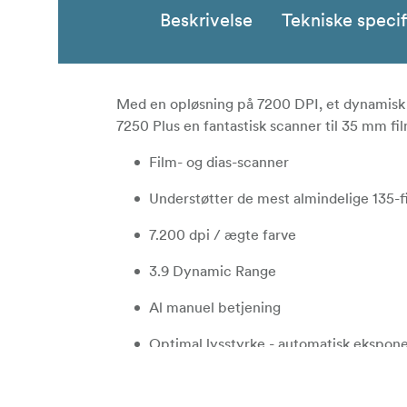
Beskrivelse
Tekniske specif
Med en opløsning på 7200 DPI, et dynamisk 
7250 Plus en fantastisk scanner til 35 mm f
Film- og dias-scanner
Understøtter de mest almindelige 135-f
7.200 dpi / ægte farve
3.9 Dynamic Range
Al manuel betjening
Optimal lysstyrke - automatisk ekspon
IR fjernelse af støv/ridser - Magic Touc