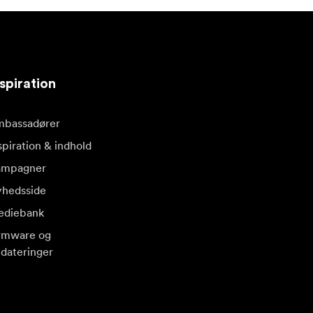
spiration
bassadører
spiration & indhold
ampagner
hedsside
diebank
rmware og
dateringer