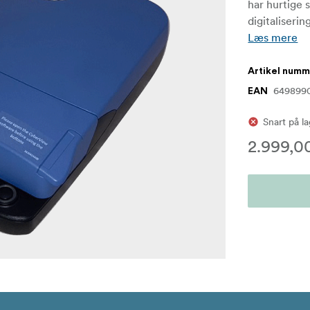
har hurtige s
digitaliseri
Læs mere
Artikel num
649899
EAN
Snart på l
2.999,00