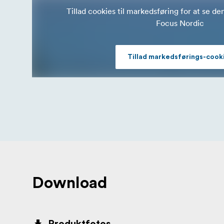
gamle negativer.
Tillad cookies til markedsføring for at se de
- Optimerer det dynamis
Focus Nordic
Multipass Xposure
flere gange for at forbedre detaljerne i de 
- Korn/støjredu
Digital støjreduktion (DNR)
Tillad markedsførings-cook
gå på kompromis med billedets detaljer.
Download