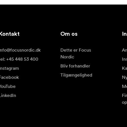
Kontakt
Om os
In
info@focusnordic.dk
Dette er Focus
Am
Nordic
tel: +45 448 53 400
In
Bliv forhandler
Instagram
K
Tilgængelighed
Facebook
Ny
YouTube
Me
LinkedIn
Fi
op