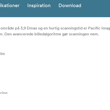
ikationer
Inspiration
Download
område på 3,9 Dmax og en hurtig scanningstid er Pacific Ima
ilm. Den avancerede billedalgoritme gør scanningen nem.
ilm
ering
h