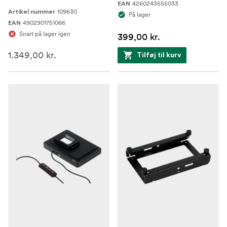
4260243555033
EAN
109630
Artikel nummer
På lager
4902901751066
EAN
Snart på lager igen
399,00 kr.
1.349,00 kr.
Tilføj til kurv