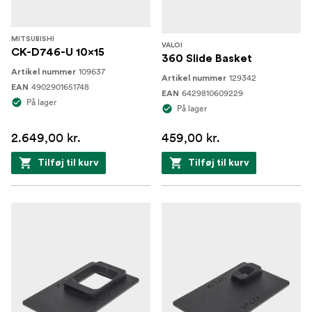
MITSUBISHI
VALOI
CK-D746-U 10x15
360 Slide Basket
109637
Artikel nummer
129342
Artikel nummer
4902901651748
EAN
6429810609229
EAN
På lager
På lager
2.649,00 kr.
459,00 kr.
Tilføj til kurv
Tilføj til kurv