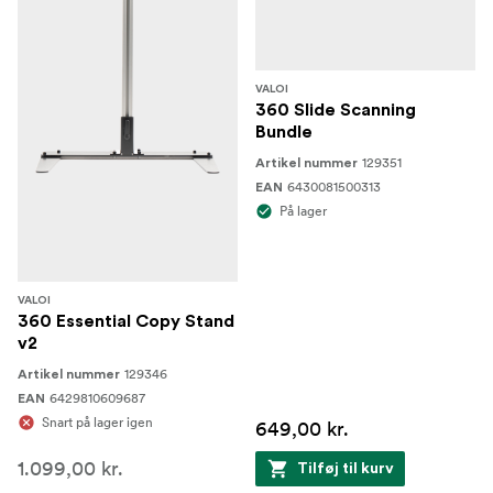
VALOI
360 Slide Scanning
Bundle
129351
Artikel nummer
6430081500313
EAN
På lager
VALOI
360 Essential Copy Stand
v2
129346
Artikel nummer
6429810609687
EAN
Snart på lager igen
649,00 kr.
1.099,00 kr.
Tilføj til kurv