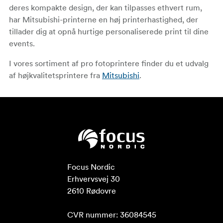
deres kompakte design, der kan tilpasses ethvert rum,
har Mitsubishi-printerne en høj printerhastighed, der
tillader dig at opnå hurtige personaliserede print til dine
events.
I vores sortiment af pro fotoprintere finder du et udvalg
af højkvalitetsprintere fra
Mitsubishi
.
Focus Nordic

Erhvervsvej 30

2610 Rødovre

CVR nummer: 36084545