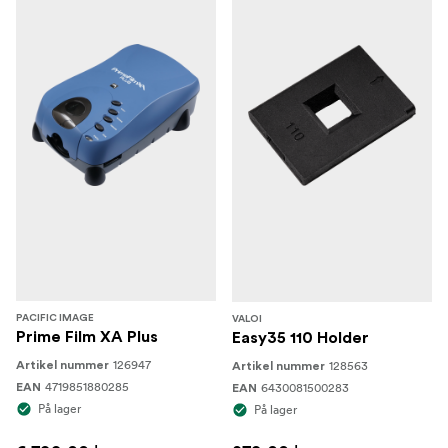
PACIFIC IMAGE
VALOI
Prime Film XA Plus
Easy35 110 Holder
126947
128563
Artikel nummer
Artikel nummer
4719851880285
6430081500283
EAN
EAN
På lager
På lager