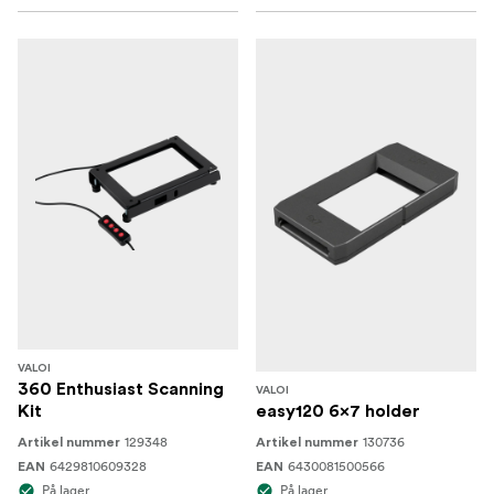
VALOI
360 Enthusiast Scanning
VALOI
Kit
easy120 6x7 holder
129348
130736
Artikel nummer
Artikel nummer
6429810609328
6430081500566
EAN
EAN
På lager
På lager