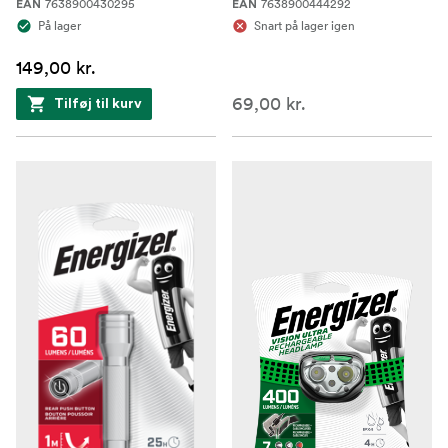
7638900430295
7638900444292
EAN
EAN
På lager
Snart på lager igen
149,00 kr.
69,00 kr.
Tilføj til kurv