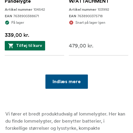
Pandelygte
W/ATTACHMENT
104542
103992
Artikel nummer
Artikel nummer
7638900388671
7638900375718
EAN
EAN
På lager
Snart på lager igen
339,00 kr.
479,00 kr.
Tilføj til kurv
Indlæs mere
Vi fører et bredt produktudvalg af lommelygter. Her kan
du finde lommelygter, der benytter batterier, i
forskellige størrelser og lysstyrke, kompakte