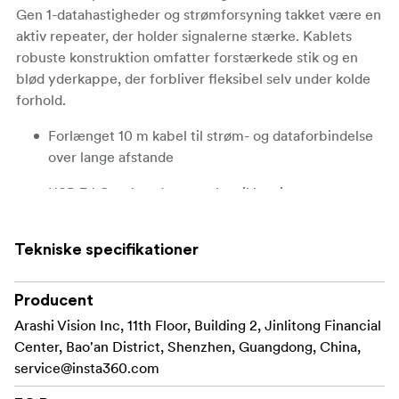
Gen 1-datahastigheder og strømforsyning takket være en
aktiv repeater, der holder signalerne stærke. Kablets
robuste konstruktion omfatter forstærkede stik og en
blød yderkappe, der forbliver fleksibel selv under kolde
forhold.
Forlænget 10 m kabel til strøm- og dataforbindelse
over lange afstande
USB 3.1 Gen 1-understøttelse til hurtige
filoverførsler
Aktiv repeater forstærker signalet for at opretholde
Tekniske specifikationer
pålidelig ydeevne
Producent
Forstærkede stik og fleksibel yderkappe modstår
Arashi Vision Inc, 11th Floor, Building 2, Jinlitong Financial
slid
Center, Bao'an District, Shenzhen, Guangdong, China,
Hvad er der i æsken
service@insta360.com