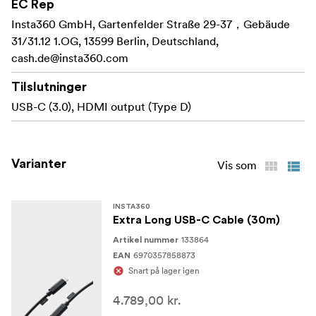
Ekstra langt USB-C-kabel (10 m)
EC Rep
Insta360 GmbH, Gartenfelder Straße 29-37，Gebäude
31/31.12 1.OG, 13599 Berlin, Deutschland,
cash.de@insta360.com
Tilslutninger
USB-C (3.0), HDMI output (Type D)
Varianter
Vis som
INSTA360
Extra Long USB-C Cable (30m)
133864
Artikel nummer
6970357858873
EAN
Snart på lager igen
4.789,00 kr.