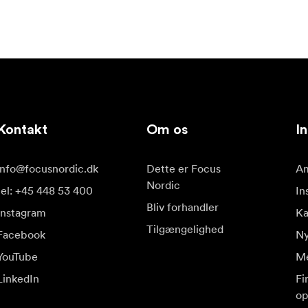
Kontakt
Om os
In
info@focusnordic.dk
Dette er Focus
Am
Nordic
tel: +45 448 53 400
In
Bliv forhandler
Instagram
K
Tilgængelighed
Facebook
Ny
YouTube
Me
LinkedIn
Fi
op