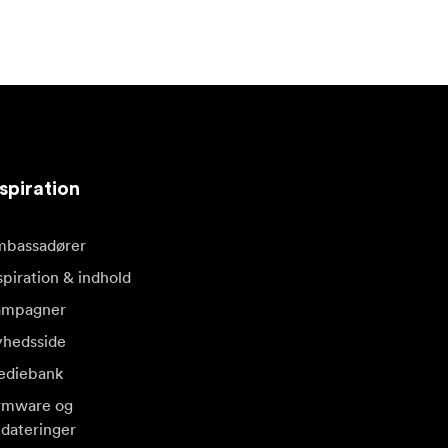
spiration
bassadører
spiration & indhold
ampagner
hedsside
diebank
rmware og
dateringer