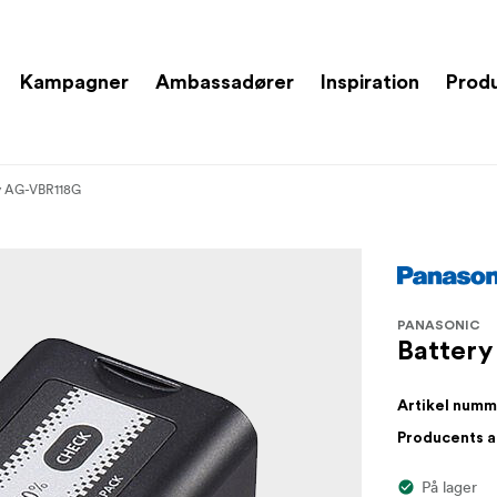
Kampagner
Ambassadører
Inspiration
Prod
y AG-VBR118G
PANASONIC
Batter
Artikel num
Producents 
På lager