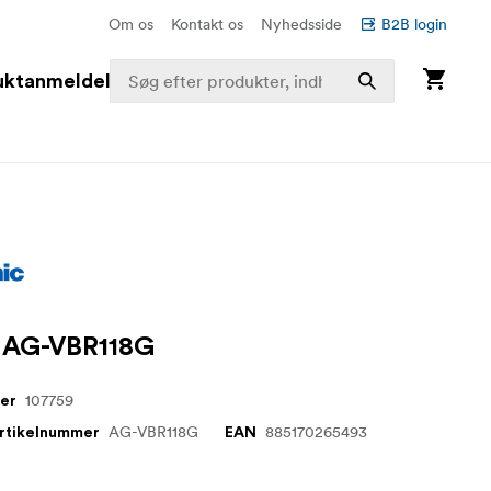
Om os
Kontakt os
Nyhedsside
B2B login
uktanmeldelser
y AG-VBR118G
107759
mer
AG-VBR118G
885170265493
artikelnummer
EAN