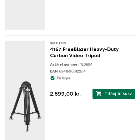
SMALLRIG
4167 FreeBlazer Heavy-Duty
Carbon Video Tripod
123694
Artikel nummer
6941590012254
EAN
På lager
2.599,00 kr.
Tilføj til kurv