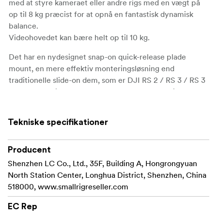
med at styre kameraet eller andre rigs med en vægt på
op til 8 kg præcist for at opnå en fantastisk dynamisk
balance.
Videohovedet kan bære helt op til 10 kg.
Det har en nydesignet snap-on quick-release plade
mount, en mere effektiv monteringsløsning end
traditionelle slide-on dem, som er DJI RS 2 / RS 3 / RS 3
/ RS 3 Pro quick release plade og Manfrotto quick
release plade kompatibel for at realisere et frit skift
mellem stabilisator optagelse og stativ optagelse.
Tekniske specifikationer
Der er et aftageligt teleskophåndtag til nem opbevaring
og betjening, og det passer til både venstre- og
Producent
højrehåndede brugere.
Shenzhen LC Co., Ltd., 35F, Building A, Hongrongyuan
North Station Center, Longhua District, Shenzhen, China
Videohovedet leveres også med et 1/4"-20 gevindhul til
518000, www.smallrigreseller.com
støtte for den magiske arm og andet tilbehør samt en
indbygget skruenøgle til at hjælpe med at installere og
EC Rep
frigøre kameraet.