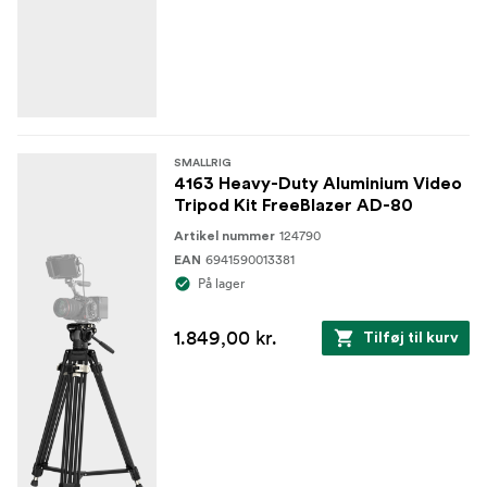
SMALLRIG
4163 Heavy-Duty Aluminium Video
Tripod Kit FreeBlazer AD-80
124790
Artikel nummer
6941590013381
EAN
På lager
1.849,00 kr.
Tilføj til kurv