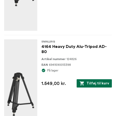
SMALLRIG
4164 Heavy Duty Alu-Tripod AD-
80
124826
Artikel nummer
6941590013398
EAN
På lager
1.549,00 kr.
Tilføj til kurv