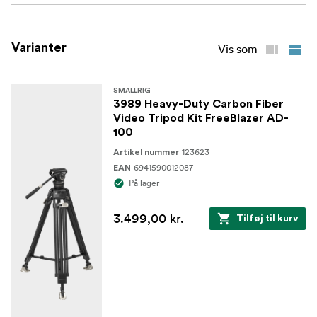
Varianter
Vis som
SMALLRIG
3989 Heavy-Duty Carbon Fiber
Video Tripod Kit FreeBlazer AD-
100
123623
Artikel nummer
6941590012087
EAN
På lager
3.499,00 kr.
Tilføj til kurv