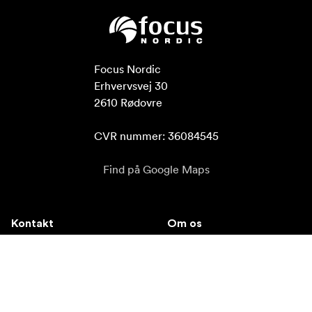
Focus Nordic

Erhvervsvej 30

2610 Rødovre

CVR nummer: 36084545
Find på Google Maps
Kontakt
Om os
info@focusnordic.dk
Dette er Focus Nordic
tel: +45 448 53 400
Bliv forhandler
Instagram
Tilgængelighed