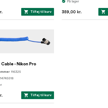
På lager
r.
359,00 kr.
Tilføj til kurv
 Cable - Nikon Pro
116325
nummer
14745518
er
r.
Tilføj til kurv