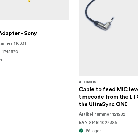
Adapter - Sony
116331
nummer
14745570
er
ATOMOS
Cable to feed MIC lev
timecode from the LT
the UltraSync ONE
121982
Artikel nummer
814164022385
EAN
På lager