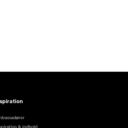
spiration
bassadører
spiration & indhold