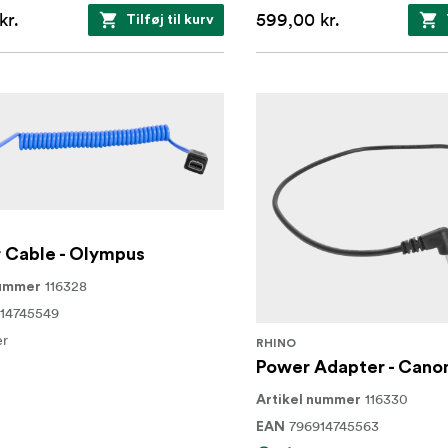
kr.
599,00 kr.
Tilføj til kurv
 Cable - Olympus
116328
nummer
14745549
er
RHINO
Power Adapter - Cano
116330
Artikel nummer
796914745563
EAN