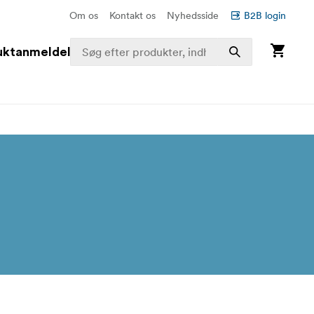
Om os
Kontakt os
Nyhedsside
B2B login
uktanmeldelser