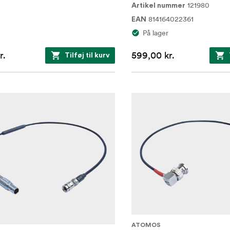
121980
Artikel nummer
814164022361
EAN
På lager
r.
599,00 kr.
Tilføj til kurv
ATOMOS