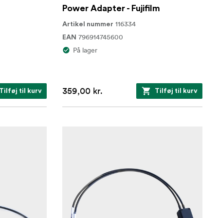
Power Adapter - Fujifilm
116334
Artikel nummer
796914745600
EAN
På lager
359,00 kr.
Tilføj til kurv
Tilføj til kurv