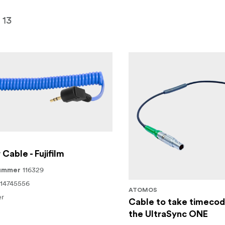
13
Cable - Fujifilm
116329
nummer
14745556
ATOMOS
er
Cable to take timecod
the UltraSync ONE