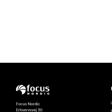
Focus Nordic

Erhvervsvej 30
