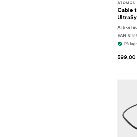
ATOMOS
Cable t
UltraS
Artikel 
8141
EAN
På lag
599,00 