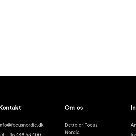
Kontakt
Om os
In
info@focusnordic.dk
Dette er Focus
Am
Nordic
tel: +45 448 53 400
In