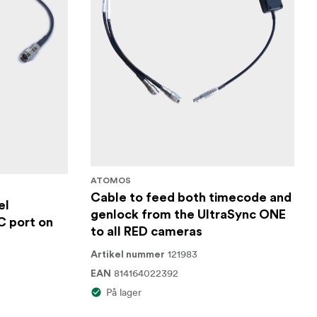
ATOMOS
Cable to feed both timecode and
el
genlock from the UltraSync ONE
C port on
to all RED cameras
121983
Artikel nummer
814164022392
EAN
På lager