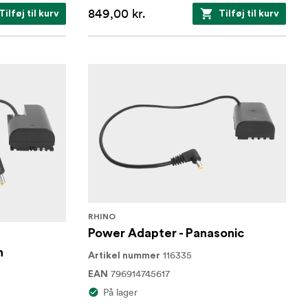
849,00 kr.
Tilføj til kurv
Tilføj til kurv
RHINO
Power Adapter - Panasonic
n
116335
Artikel nummer
796914745617
EAN
På lager