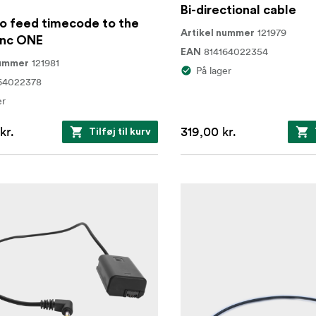
Bi-directional cable
o feed timecode to the
121979
Artikel nummer
ync ONE
814164022354
EAN
121981
nummer
På lager
64022378
er
kr.
319,00 kr.
Tilføj til kurv