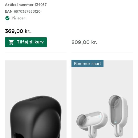
134057
Artikel nummer
6970357853120
EAN
På lager
369,00 kr.
209,00 kr.
Tilføj til kurv
Kommer snart