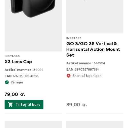
INSTA360
GO 3/GO 3S Vertical &
Horizontal Action Mount
Set
INSTA360
X3 Lens Cap
133924
Artikel nummer
6970357857814
134024
EAN
Artikel nummer
Snart på lager igen
6970357854028
EAN
På lager
79,00 kr.
89,00 kr.
Tilføj til kurv