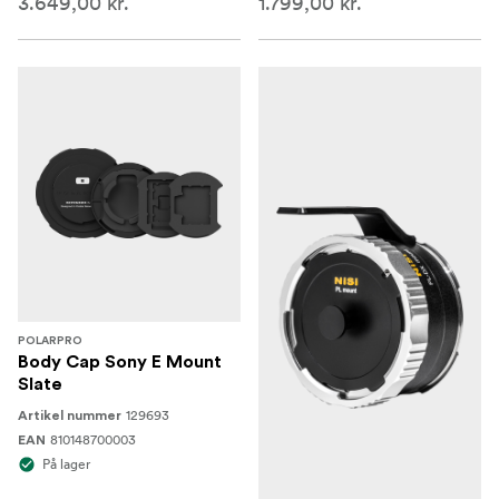
3.649,00 kr.
1.799,00 kr.
POLARPRO
Body Cap Sony E Mount
Slate
129693
Artikel nummer
810148700003
EAN
På lager