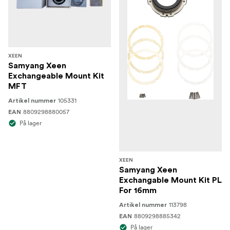
XEEN
Samyang Xeen
Exchangeable Mount Kit
MFT
105331
Artikel nummer
8809298880057
EAN
På lager
XEEN
Samyang Xeen
Exchangable Mount Kit PL
For 16mm
113798
Artikel nummer
8809298885342
EAN
På lager