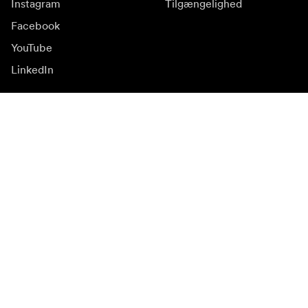
Instagram
Tilgængelighed
Facebook
YouTube
LinkedIn
Inspiration
Ambassadører
Inspiration & indhold
Kampagner
Nyhedsside
Mediebank
Firmware og opdateringer