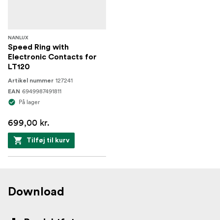
NANLUX
Speed Ring with
Electronic Contacts for
LT120
127241
Artikel nummer
6949987491811
EAN
På lager
699,00 kr.
Tilføj til kurv
Download