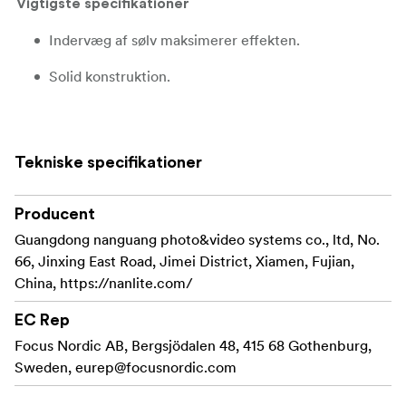
Vigtigste specifikationer
Indervæg af sølv maksimerer effekten.
Solid konstruktion.
Nem opsætning.
Giver et blødt, ensartet lys.
Tekniske specifikationer
Medfølger
Producent
Lanterne-softbox på 120 cm med NL-fatning x 1
Guangdong nanguang photo&video systems co., ltd, No.
Mørklægningsstof x 1
66, Jinxing East Road, Jimei District, Xiamen, Fujian,
China, https://nanlite.com/
Bæretaske × 1
EC Rep
Focus Nordic AB, Bergsjödalen 48, 415 68 Gothenburg,
Sweden,
eurep@focusnordic.com