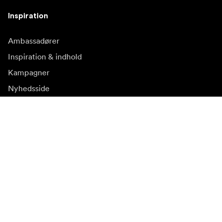
Inspiration
Ambassadører
Inspiration & indhold
Kampagner
Nyhedsside
Mediebank
Firmware og opdateringer
Abonnér på nyhedsbrev
Få de seneste produktnyheder, inspiration og særtilbud.
Privat kunde
Forhandler