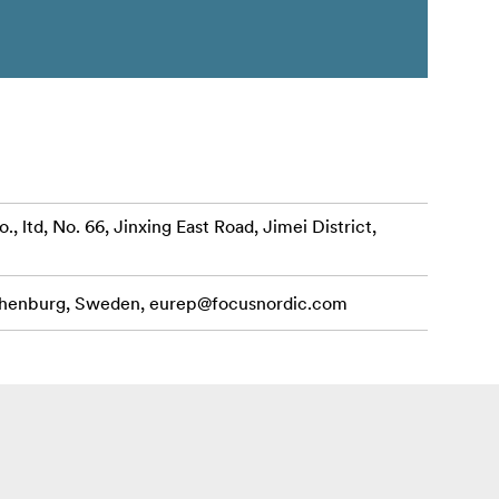
td, No. 66, Jinxing East Road, Jimei District,
othenburg, Sweden,
eurep@focusnordic.com