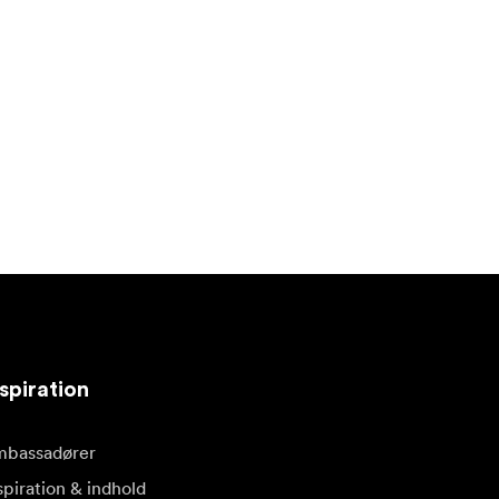
spiration
bassadører
spiration & indhold