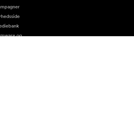
ampagner
hedsside
diebank
rmware og
dateringer
søg et andet lokalt marked