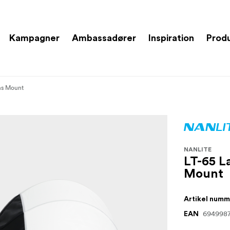
Kampagner
Ambassadører
Inspiration
Prod
ns Mount
NANLITE
LT-65 L
Mount
Artikel num
694998
EAN