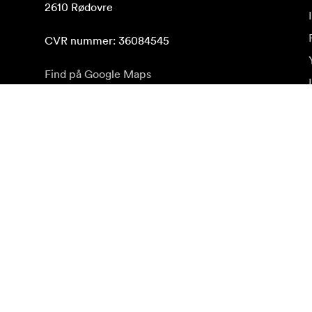
2610 Rødovre

CVR nummer: 36084545
Find på Google Maps
Abonnér på nyhedsbrev
Få de seneste produktnyheder, inspiration og særtilb
Privat kunde
Forhandler