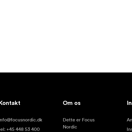
Kontakt
Om os
In
info@focusnordic.dk
Dette er Focus
Am
Nordic
tel: +45 448 53 400
In