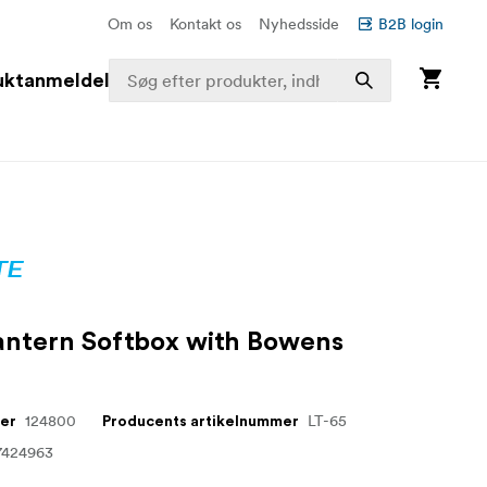
Om os
Kontakt os
Nyhedsside
B2B login
uktanmeldelser
antern Softbox with Bowens
124800
LT-65
mer
Producents artikelnummer
7424963