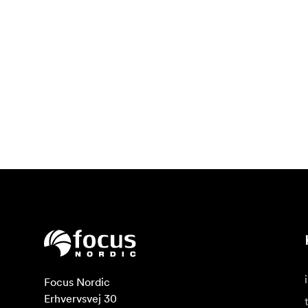
Focus Nordic

Erhvervsvej 30
