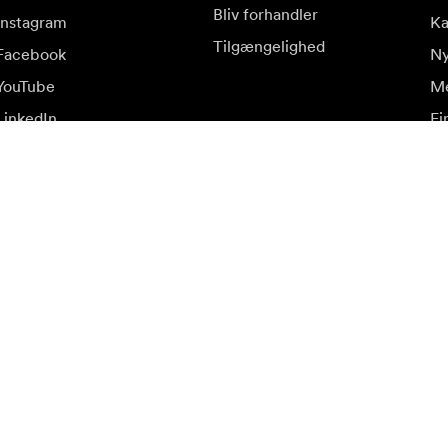
Bliv forhandler
Instagram
K
Tilgængelighed
Facebook
Ny
YouTube
Me
LinkedIn
Fi
op
ud.
Be
Tilmeld dig