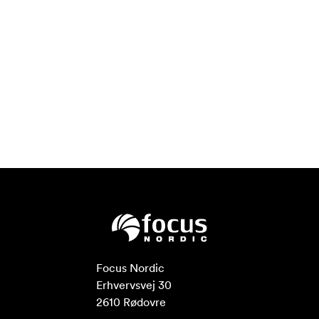
Focus Nordic

Erhvervsvej 30

2610 Rødovre
