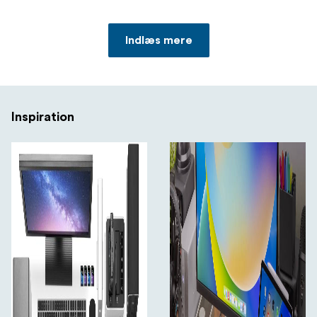
porte.
Oplad din bærbare computer
Indlæs mere
Tilslut en 8K / op til to 4K-skærme
Tilslut bærbar SSD-lagring
Inspiration
Tilslut stor RAID-lagring på skrivebordet
Tilføj en ekstra Thunderbolt-port
Tilslut/oplad USB-drev, tilbehør og enheder
Tilslut til IP-baserede arbejdsgange / kablede
netværk
Tilslut en digital lydgrænseflade
Læs + skriv SD-kort
Forbind to Thunderbolt daisy-kæder