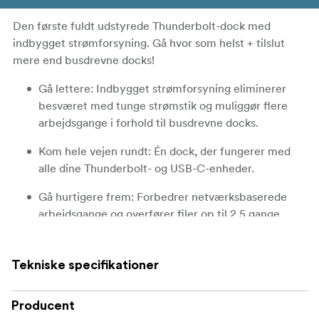
Den første fuldt udstyrede Thunderbolt-dock med
indbygget strømforsyning. Gå hvor som helst + tilslut
mere end busdrevne docks!
Gå lettere: Indbygget strømforsyning eliminerer
besværet med tunge strømstik og muliggør flere
arbejdsgange i forhold til busdrevne docks.
Kom hele vejen rundt: Én dock, der fungerer med
alle dine Thunderbolt- og USB-C-enheder.
Gå hurtigere frem: Forbedrer netværksbaserede
arbejdsgange og overfører filer op til 2,5 gange
hurtigere end standard 1GbE.
Få mere energi: Hold din notebook rejseklar med op
Tekniske specifikationer
til 90 W opladningseffekt.
Tag med overalt: Nyd mobile tilslutningsmuligheder
Producent