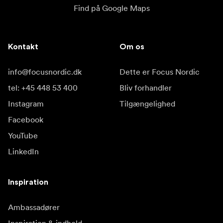
den strøm, du har brug for, uden behov for en klodset
Find på Google Maps
strømklods.
Sørg for, at din dock
J. (1) Sikkerhedsslot
ikke bliver væk. Hold den låst, sikker og tryg.
K. Bygget
Det robuste design, der kan tages med
som en tank
Kontakt
Om os
overalt, klarer dine eventyr på vejen, på kontoret og
derhjemme.
info@focusnordic.dk
Dette er Focus Nordic
tel: +45 448 53 400
Bliv forhandler
Instagram
Tilgængelighed
Facebook
YouTube
LinkedIn
Inspiration
Ambassadører