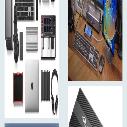
**Gør din tablet til en computer Med Thunderbolt Go
Dock kan du forvandle din tablet til en komplet
computerplatform med funktioner, der overgår mange
desktop- og notebook-computeropsætninger. Nu kan du
forvandle én port på din tablet til 11 porte, så du kan
læse/skrive SD-kortmedier, dele filer på et øjeblik på et
højhastighedsnetværk, frigøre din interne lagerplads ved
at offloade til et eksternt drev og arbejde lettere med en
større ekstern skærm, mus og tastatur i fuld størrelse. Du
kan endda forvandle din tablet til en stationær video-,
lyd- eller podcasting-optagelses- og
redigeringsopsætning. Mulighederne for, hvordan du kan
bruge Thunderbolt Go Dock til at omdefinere din tablet-
computeroplevelse, er næsten ubegrænsede.
**Når mobil er bedre end bærbar Du vil gerne forbinde
det hele og have det til at fungere fejlfrit. Mens
busdrevne bærbare docks er gode til de fleste