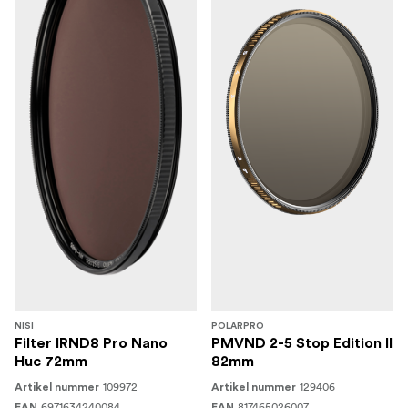
NISI
POLARPRO
Filter IRND8 Pro Nano
PMVND 2-5 Stop Edition II
Huc 72mm
82mm
109972
129406
Artikel nummer
Artikel nummer
6971634240084
817465026007
EAN
EAN