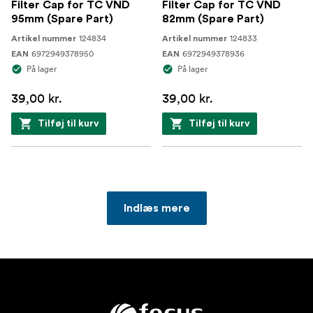
Filter Cap for TC VND
Filter Cap for TC VND
95mm (Spare Part)
82mm (Spare Part)
124834
124833
Artikel nummer
Artikel nummer
6972949378950
6972949378936
EAN
EAN
På lager
På lager
39,00 kr.
39,00 kr.
Tilføj til kurv
Tilføj til kurv
Indlæs mere