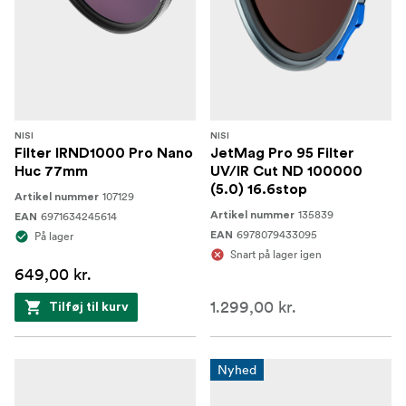
NISI
NISI
Filter IRND1000 Pro Nano
JetMag Pro 95 Filter
Huc 77mm
UV/IR Cut ND 100000
(5.0) 16.6stop
107129
Artikel nummer
135839
6971634245614
Artikel nummer
EAN
6978079433095
På lager
EAN
Snart på lager igen
649,00 kr.
1.299,00 kr.
Tilføj til kurv
Nyhed