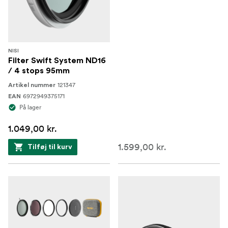
NISI
Filter Swift System ND16
/ 4 stops 95mm
121347
Artikel nummer
6972949375171
EAN
På lager
1.049,00 kr.
1.599,00 kr.
Tilføj til kurv