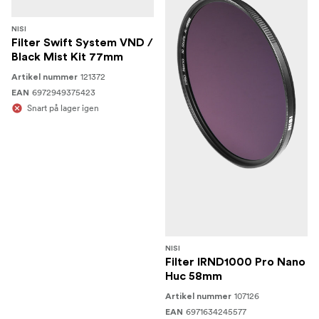
NISI
Filter Swift System VND /
Black Mist Kit 77mm
121372
Artikel nummer
6972949375423
EAN
Snart på lager igen
NISI
Filter IRND1000 Pro Nano
Huc 58mm
107126
Artikel nummer
6971634245577
EAN