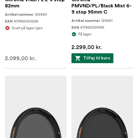
82mm
PMVND/PL/Black Mist 6-
9 stop 95mm C
129434
Artikel nummer
129441
817465029596
Artikel nummer
EAN
817465029749
Snart på lager igen
EAN
På lager
2.299,00 kr.
2.099,00 kr.
Tilføj til kurv