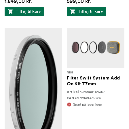
1.849,00 kr.
599,00 kr.
Tilføj til kurv
Tilføj til kurv
NISI
Filter Swift System Add
On Kit 77mm
121367
Artikel nummer
6972949375324
EAN
Snart på lager igen