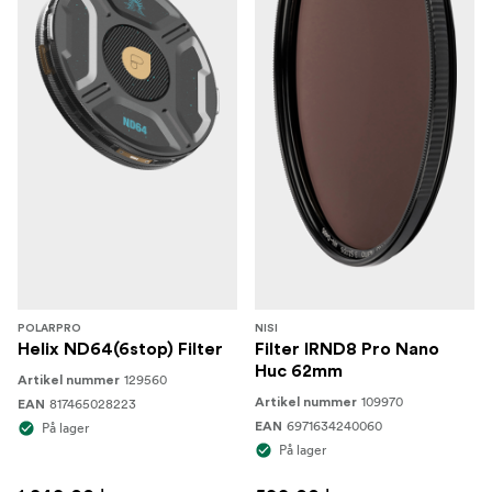
POLARPRO
NISI
Helix ND64(6stop) Filter
Filter IRND8 Pro Nano
Huc 62mm
129560
Artikel nummer
109970
817465028223
Artikel nummer
EAN
6971634240060
På lager
EAN
På lager