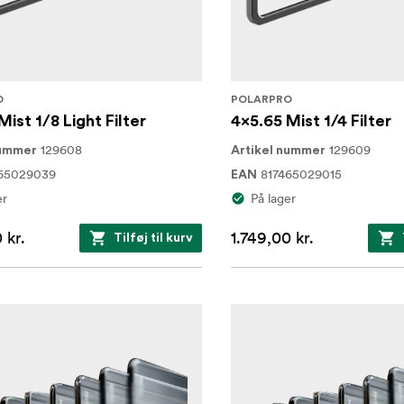
O
POLARPRO
Mist 1/8 Light Filter
4x5.65 Mist 1/4 Filter
129608
129609
nummer
Artikel nummer
65029039
817465029015
EAN
er
På lager
 kr.
1.749,00 kr.
Tilføj til kurv