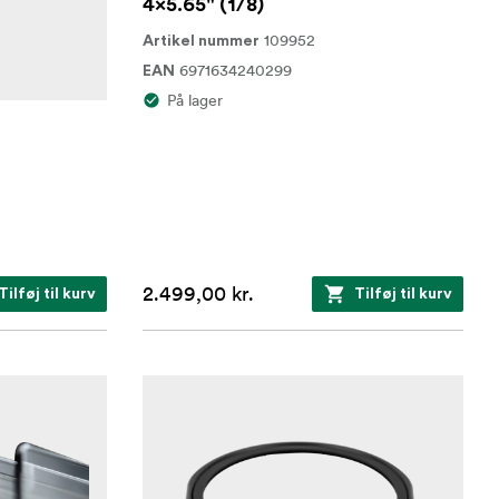
4x5.65" (1/8)
109952
Artikel nummer
6971634240299
EAN
På lager
2.499,00 kr.
Tilføj til kurv
Tilføj til kurv