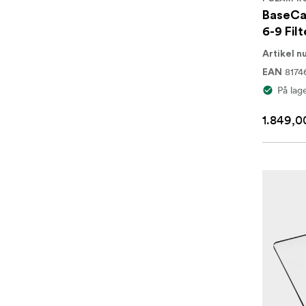
BaseCa
6-9 Filt
Artikel 
8174
EAN
På lag
1.849,00