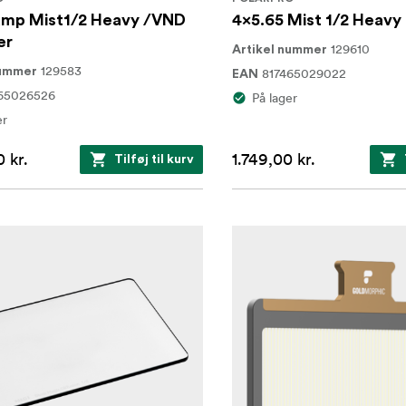
mp Mist1/2 Heavy /VND
4x5.65 Mist 1/2 Heavy 
er
129610
Artikel nummer
129583
nummer
817465029022
EAN
65026526
På lager
er
 kr.
1.749,00 kr.
Tilføj til kurv