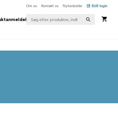
Om os
Kontakt os
Nyhedsside
B2B login
uktanmeldelser