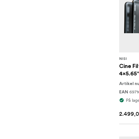
NISI
Cine Fi
4x5.65"
Artikel 
697
EAN
På lag
2.499,0