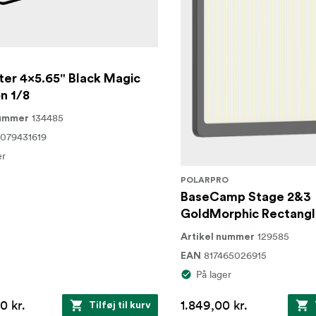
lter 4x5.65" Black Magic
on 1/8
134485
nummer
079431619
er
POLARPRO
BaseCamp Stage 2&3
GoldMorphic Rectangle
129585
Artikel nummer
817465026915
EAN
På lager
0 kr.
1.849,00 kr.
Tilføj til kurv