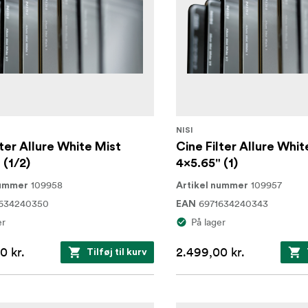
NISI
lter Allure White Mist
Cine Filter Allure Whit
 (1/2)
4x5.65" (1)
109958
109957
nummer
Artikel nummer
1634240350
6971634240343
EAN
er
På lager
0 kr.
2.499,00 kr.
Tilføj til kurv