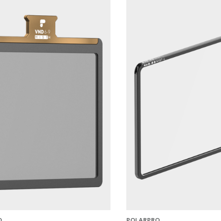
O
POLARPRO