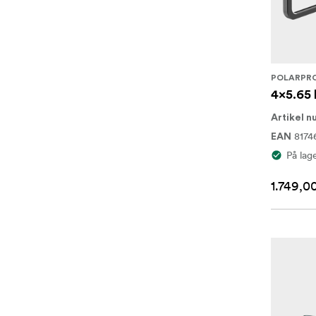
POLARPR
4x5.65 
Artikel 
8174
EAN
På lag
1.749,00