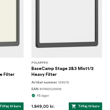
POLARPRO
BaseCamp Stage 2&3 Mist1/2
 Filter
Heavy Filter
129576
Artikel nummer
817465026618
EAN
På lager
1.849,00 kr.
Tilføj til kurv
Tilføj til kurv