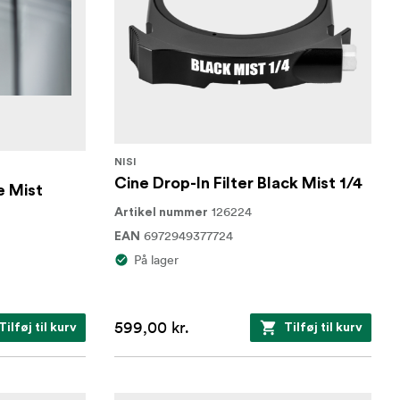
NISI
Cine Drop-In Filter Black Mist 1/4
e Mist
126224
Artikel nummer
6972949377724
EAN
På lager
599,00 kr.
Tilføj til kurv
Tilføj til kurv