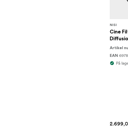
NISI
Cine Fi
Diffusi
Artikel 
6978
EAN
På lag
2.699,0