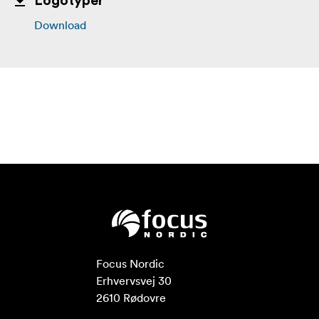
Logotyper
Download
Focus Nordic

Erhvervsvej 30

2610 Rødovre
