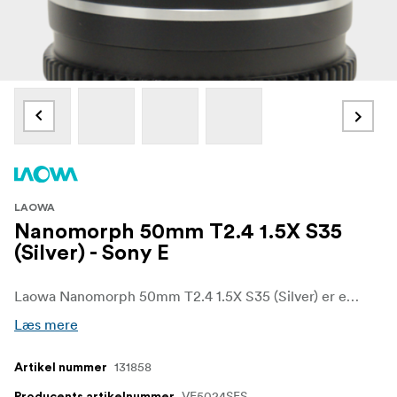
LAOWA
Nanomorph 50mm T2.4 1.5X S35
(Silver) - Sony E
Laowa Nanomorph 50mm T2.4 1.5X S35 (Silver) er et kompakt og let anamorfisk cine-objektiv designet til Super35-biografkameraer. Med en 1,5x anamorfisk squeeze skaber dette objektiv et ægte filmisk widescreen-look med smukt gengivet oval bokeh og langstrakte horisontale flares. Brændvidden på 50 mm giver et naturligt perspektiv med flatterende kompression, hvilket gør det ideelt til karakterdrevne optagelser, portrætfilm og dramatisk historiefortælling.
Læs mere
131858
Artikel nummer
VE5024SES
Producents artikelnummer