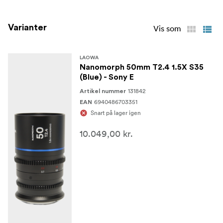
Bageste objektivdæksel
Varianter
Vis som
Beskyttende objektivetui
LAOWA
Nanomorph 50mm T2.4 1.5X S35
(Blue) - Sony E
131842
Artikel nummer
6940486703351
EAN
Snart på lager igen
10.049,00 kr.