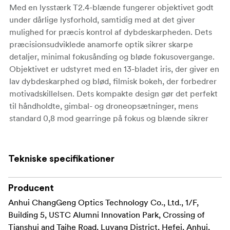
Med en lysstærk T2.4-blænde fungerer objektivet godt
under dårlige lysforhold, samtidig med at det giver
mulighed for præcis kontrol af dybdeskarpheden. Dets
præcisionsudviklede anamorfe optik sikrer skarpe
detaljer, minimal fokusånding og bløde fokusovergange.
Objektivet er udstyret med en 13-bladet iris, der giver en
lav dybdeskarphed og blød, filmisk bokeh, der forbedrer
motivadskillelsen. Dets kompakte design gør det perfekt
til håndholdte, gimbal- og droneopsætninger, mens
standard 0,8 mod gearringe på fokus og blænde sikrer
problemfri integration med professionelle follow-focus-
systemer. Objektivet fås med blå, ravfarvet og sølvfarvet
flare og giver filmskabere mulighed for at tilpasse den
Tekniske specifikationer
visuelle stil til deres produktion.
Denne version af objektivet producerer en neutral
Producent
sølvfarvet anamorfisk flare, der giver et rent og moderne
Anhui ChangGeng Optics Technology Co., Ltd., 1/F,
look. I modsætning til traditionelle anamorfe linser med
Building 5, USTC Alumni Innovation Park, Crossing of
stærke farvespil giver sølvflaren en subtil og naturlig
Tianshui and Taihe Road, Luyang District, Hefei, Anhui,