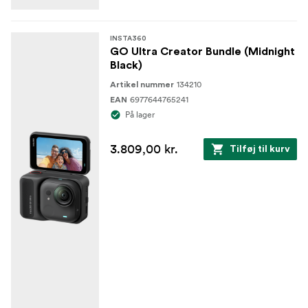
INSTA360
GO Ultra Creator Bundle (Midnight
Black)
134210
Artikel nummer
6977644765241
EAN
På lager
3.809,00 kr.
Tilføj til kurv