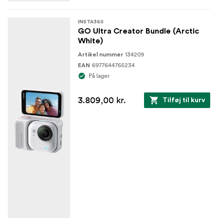
INSTA360
GO Ultra Creator Bundle (Arctic
White)
134209
Artikel nummer
6977644765234
EAN
På lager
3.809,00 kr.
Tilføj til kurv