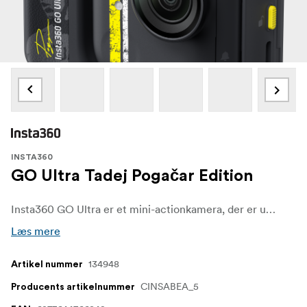
INSTA360
GO Ultra Tadej Pogačar Edition
Insta360 GO Ultra er et mini-actionkamera, der er udviklet til håndfri optagelser fra første person. Kameraet vejer kun 52,9 g og måler 46 x 45,7 x 22,4 mm, hvilket gør det til et af de mindste 4K-kompatible kameraer på markedet. Det fastgøres magnetisk til tøj, hjelme, styr og andre overflader ved hjælp af det medfølgende tilbehør.
Læs mere
134948
Artikel nummer
CINSABEA_5
Producents artikelnummer