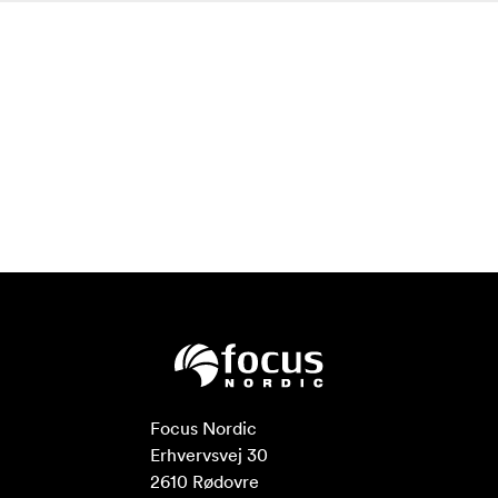
Focus Nordic

Erhvervsvej 30

2610 Rødovre
