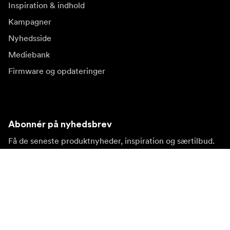
Inspiration & indhold
Kampagner
Nyhedsside
Mediebank
Firmware og opdateringer
Abonnér på nyhedsbrev
Få de seneste produktnyheder, inspiration og særtilbud.
Privat kunde
Forhandler
Tilmeld dig
Besøg et andet lokalt marked