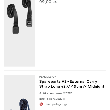
99,00 kr.
PEAK DESIGN
Spareparts V2 - External Carry
Strap Long v2 // 49cm // Midnight
123776
Artikel nummer
818373022211
EAN
Snart på lager igen