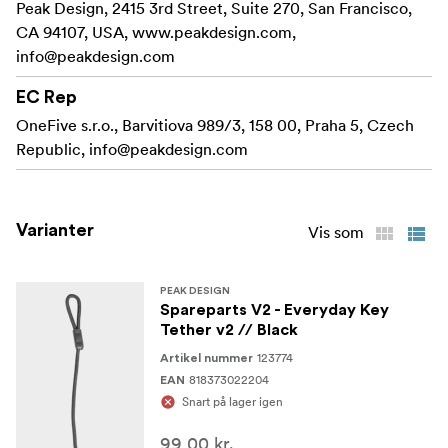
Peak Design, 2415 3rd Street, Suite 270, San Francisco,
CA 94107, USA, www.peakdesign.com,
info@peakdesign.com
EC Rep
OneFive s.r.o., Barvitiova 989/3, 158 00, Praha 5, Czech
Republic,
info@peakdesign.com
Varianter
Vis som
PEAK DESIGN
Spareparts V2 - Everyday Key
Tether v2 // Black
123774
Artikel nummer
818373022204
EAN
Snart på lager igen
99,00 kr.