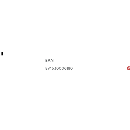
merahuse med greb
 størrelse
ll
EAN
874530006180