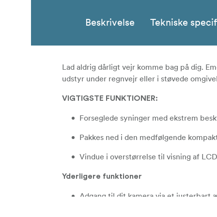
Beskrivelse
Tekniske specif
Lad aldrig dårligt vejr komme bag på dig. Em
udstyr under regnvejr eller i støvede omgivel
VIGTIGSTE FUNKTIONER:
Forseglede syninger med ekstrem besk
Pakkes ned i den medfølgende kompa
Vindue i overstørrelse til visning af 
Yderligere funktioner
Adgang til dit kamera via et justerbart
Kan monteres på et trebenet eller etbe