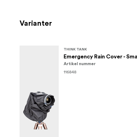
Standardkamerahuse eller standardka
Objektiv på 24-70 mm f/2,8
Varianter
Objektiv på 70-200 mm f/2,8
Hvad passer – Emergency-regnslag – stor
THINK TANK
Emergency Rain Cover - Sma
Kamerahuse med eller uden greb
Artikel nummer
Objektiv på 150-600 mm f/5.6-6.3
116848
Objektiv på 200-500 mm f/5.6
Objektiv på 200-400 mm f/4
Objektiv på 400 mm f/2.8
Objektiv på 500 mm f/4
Objektiv på 600 mm f/4