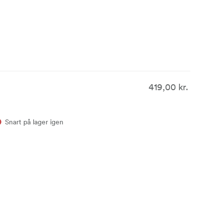
llemstørrelse)
tor størrelse)
419,00 kr.
Snart på lager igen