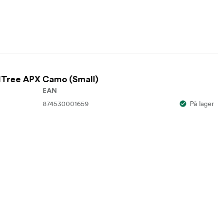
lTree APX Camo (Small)
EAN
874530001659
På lager