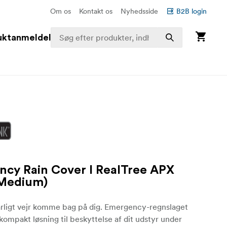
Om os
Kontakt os
Nyhedsside
B2B login
uktanmeldelser
cy Rain Cover I RealTree APX
Medium)
årligt vejr komme bag på dig. Emergency-regnslaget
 kompakt løsning til beskyttelse af dit udstyr under