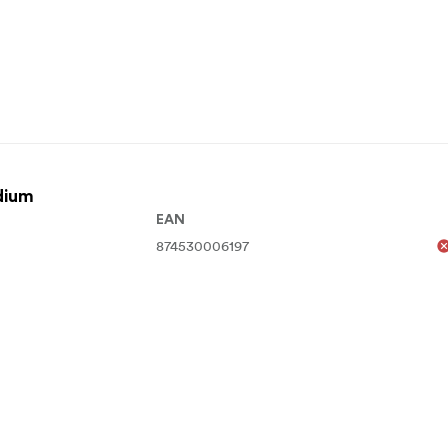
 diameter (lille størrelse) 48 x 8-14 cm, justerbar diameter (me
else)
Vægt:
107 g (lille størrelse) 114 g (mellemstørrelse) 159 g (s
inger samt polyuretanfilm
dium
EAN
874530006197