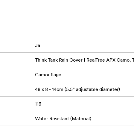
orhold
lder placeringen på kameraet under brugen
es direkte til modlysblænden
Ja
se
størrelse
Think Tank Rain Cover I RealTree APX Camo, 
merahuse med greb
Camouflage
48 x 8 - 14cm (5.5” adjustable diameter)
113
Water Resistant (Material)
lemstørrelse