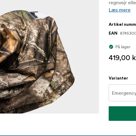
regnvejr ell
Læs mere
Artikel num
874530
EAN
På lager
419,00 k
Varianter