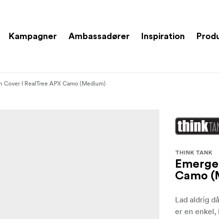
Kampagner
Ambassadører
Inspiration
Prod
n Cover I RealTree APX Camo (Medium)
THINK TANK
Emergen
Camo (
Lad aldrig d
er en enkel,