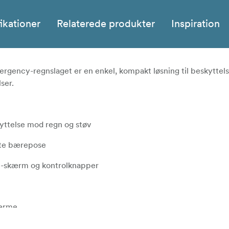
ikationer
Relaterede produkter
Inspiration
ergency-regnslaget er en enkel, kompakt løsning til beskyttelse
ser.
yttelse mod regn og støv
kte bærepose
LCD-skærm og kontrolknapper
 ærme
net stativ