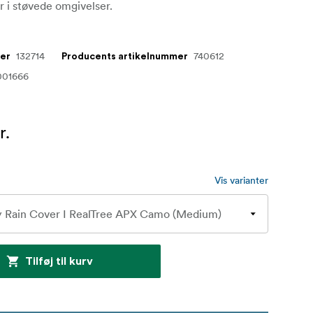
er i støvede omgivelser.
132714
740612
mer
Producents artikelnummer
001666
r.
Vis varianter
Tilføj til kurv