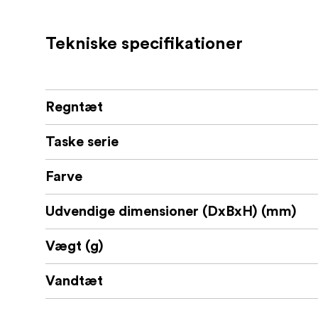
To visningsmuligheder for varierende f
Tekniske specifikationer
Beslag på kameratilbehørsskoen fastho
Den skridsikre, justerbare rem fastgør
Regntæt
DWR-belægning giver ekstra beskyttel
Hvad passer – Emergency-regnslag – lille 
Taske serie
Standardkamerahuse eller standardka
Farve
Objektiv på 16-35 mm f/2,8
Udvendige dimensioner (DxBxH) (mm)
Objektiv på 14-24 mm f/2.8
Vægt (g)
Objektiv på 24-105 mm f/4
Vandtæt
Objektiv på 24-70 mm f/2.8
Hvad passer – Emergency-regnslag – mel