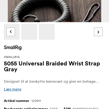
SMALLRIG
5055 Universal Braided Wrist Strap
Gray
Designet til at beskytte kameraet og give en behagelig og sikker måde at håndtere dit kamera på, mens du fotograferer.
Læs mere
129911
Artikel nummer
5055
6941590020402
Producents artikelnummer
EAN