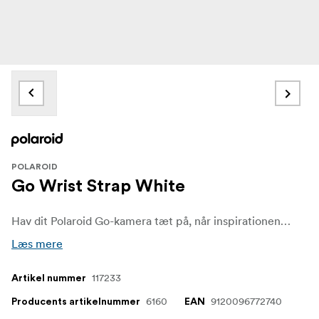
POLAROID
Go Wrist Strap White
Hav dit Polaroid Go-kamera tæt på, når inspirationen kommer, med håndledsremmen i rød, hvid eller sort.
Læs mere
117233
Artikel nummer
6160
9120096772740
Producents artikelnummer
EAN