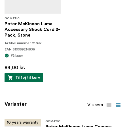
GOMATIC
Peter McKinnon Luma
Accessory Shock Cord 2-
Pack, Stone
127412
Artikel nummer
810089214836
EAN
På lager
89,00 kr.
Tilføj til kurv
Varianter
Vis som
10 years warranty
GOMATIC
Peter McKinnon Luma Camera