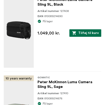
Sling 9L, Black
127408
Artikel nummer
810089214690
EAN
På lager
1.049,00 kr.
Tilføj til kurv
10 years warranty
GOMATIC
Peter McKinnon Luma Camera
Sling 9L, Sage
127410
Artikel nummer
810089214676
EAN
På lager