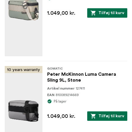
1.049,00 kr.
Tilføj til kurv
10 years warranty
GOMATIC
Peter McKinnon Luma Camera
Sling 9L, Stone
127411
Artikel nummer
810089214669
EAN
På lager
1.049,00 kr.
Tilføj til kurv