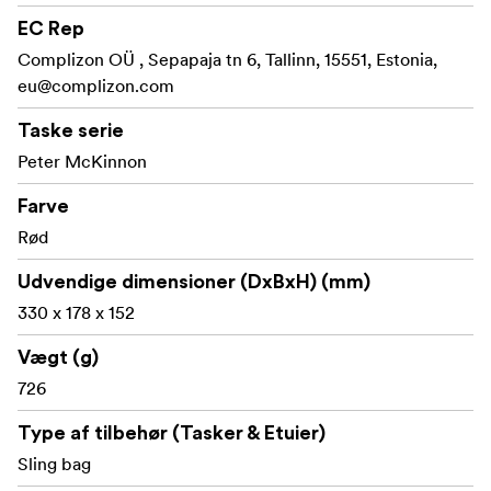
æstetisk bevidste kan du vælge mellem fire forskellige
EC Rep
farver, der passer til din unikke stil.
Complizon OÜ , Sepapaja tn 6, Tallinn, 15551, Estonia,
Luma Camera Sling 9L er designet med holdbare
eu@complizon.com
materialer, fra den robuste metalramme, der bevarer sin
form, til det indvendige Nylex, der holder velcrobåndene
Taske serie
på plads, og den bærer ikke bare udstyr - den supplerer
Peter McKinnon
fotografen.
Farve
Rød
Udvendige dimensioner (DxBxH) (mm)
330 x 178 x 152
Vægt (g)
726
Type af tilbehør (Tasker & Etuier)
Sling bag