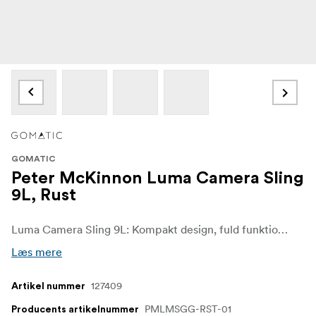
GOMATIC
Peter McKinnon Luma Camera Sling
9L, Rust
Luma Camera Sling 9L: Kompakt design, fuld funktionalitet. Ideel til mindre udstyrsopsætninger. Har drejelige nitter, et design med flere lommer og magnetisk sikkerhed. Fire farvevalg, der passer til din stil. En overlegen konstruktion til den kræsne fotograf på farten.
Læs mere
127409
Artikel nummer
PMLMSGG-RST-01
Producents artikelnummer