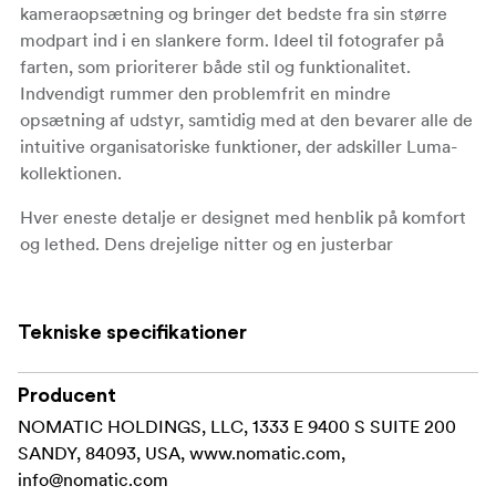
kameraopsætning og bringer det bedste fra sin større
modpart ind i en slankere form. Ideel til fotografer på
farten, som prioriterer både stil og funktionalitet.
Indvendigt rummer den problemfrit en mindre
opsætning af udstyr, samtidig med at den bevarer alle de
intuitive organisatoriske funktioner, der adskiller Luma-
kollektionen.
Hver eneste detalje er designet med henblik på komfort
og lethed. Dens drejelige nitter og en justerbar
skulderrem sikrer, at tasken bevæger sig med dig. Et
sekundært håndtag gør det nemmere at få fat i tasken.
Sikre, men lettilgængelige rum? Ja tak.
Tekniske specifikationer
En udvendig lomme på låget giver hurtig adgang til de
vigtigste ting, mens de magnetiske lukninger beskytter
Producent
dit udstyr, selv hvis du glemmer at lyne op. Indvendigt
NOMATIC HOLDINGS, LLC, 1333 E 9400 S SUITE 200
afslører en lynlåslomme to strækbare netlommer, som
SANDY, 84093, USA, www.nomatic.com,
sikrer, at hvert stykke udstyr har sin plads. For de
info@nomatic.com