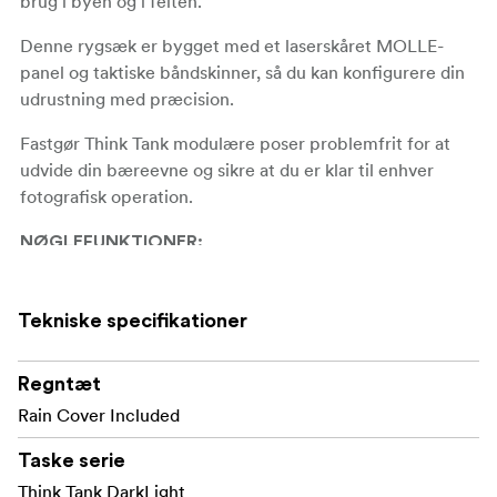
brug i byen og i felten.
Denne rygsæk er bygget med et laserskåret MOLLE-
panel og taktiske båndskinner, så du kan konfigurere din
udrustning med præcision.
Fastgør Think Tank modulære poser problemfrit for at
udvide din bæreevne og sikre at du er klar til enhver
fotografisk operation.
NØGLEFUNKTIONER:
Laserskåret MOLLE-panel på frontpanelet giver
fastgørelsespunkter til kapacitetsudvidelse og
Tekniske specifikationer
fleksibilitet
Taktiske båndskinner på siden gør det muligt at
Regntæt
fastgøre modulære Think Tank-poser
Rain Cover Included
Adgang til kameraudstyr fra bagpanelet uden at
Taske serie
tage tasken af, så du kan arbejde ud af tasken uden
Think Tank DarkLight