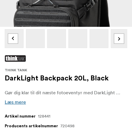
THINK TANK
DarkLight Backpack 20L, Black
Gør dig klar til dit næste fotoeventyr med DarkLight Backpack, en højtydende kamerataske designet til både by- og feltbrug. Tasken er udstyret med et laserskåret MOLLE-panel og taktiske båndskinner, så du nemt kan tilpasse din udstyrsopsætning. Tilføj modulære Think Tank-poser for at udvide din bæreevne og sikre, at du er forberedt på enhver fotografisk mission.
Læs mere
128441
Artikel nummer
720498
Producents artikelnummer