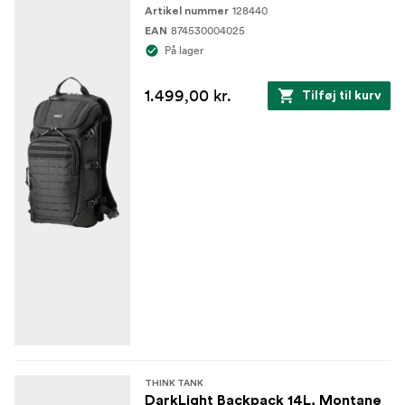
128440
Artikel nummer
sikkerhed
874530004025
EAN
Airmesh-beklædt lændestøtte og bagpanel giver
På lager
komfort hele dagen
1.499,00 kr.
Tilføj til kurv
Gennemføring af bagagehåndtag på bagpanelet
YKK RC-lynlåse af højeste kvalitet med
ergonomiske lynlåse, der er nemme at gribe med
handsker eller frosne fingre
Justerbare skillevægge rummer store
teleobjektiver, traditionelt fotoudstyr eller
personlige genstande
Håndtag på toppen
Krog- og løkkestrimler på frontpanelet til
brugerdefinerede moralplaster
THINK TANK
Aftageligt taljebælte: 14L er 1,5" webbing / 20L er
DarkLight Backpack 14L, Montane