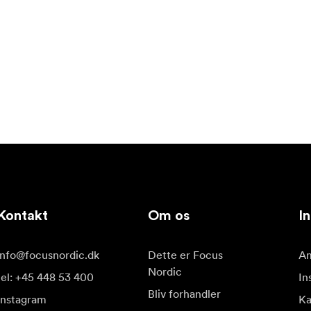
Kontakt
Om os
In
info@focusnordic.dk
Dette er Focus
Am
Nordic
tel: +45 448 53 400
In
Bliv forhandler
Instagram
K