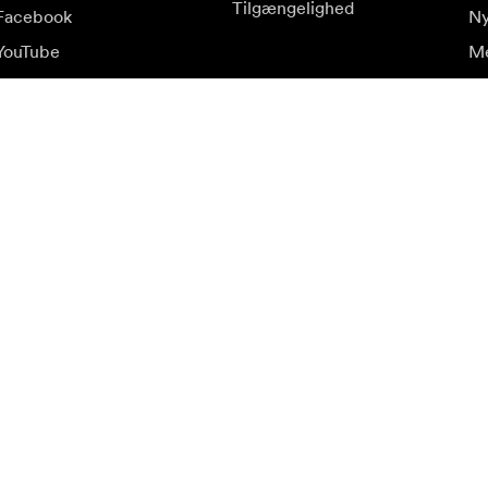
Tilgængelighed
Facebook
Ny
YouTube
Me
LinkedIn
Fi
op
ud.
Be
Tilmeld dig