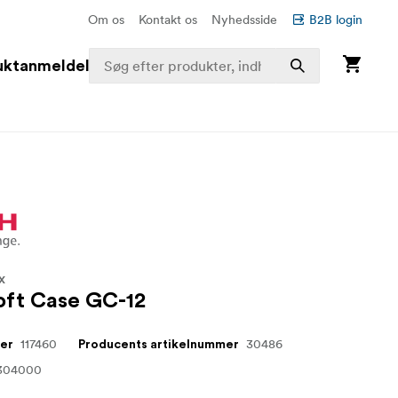
Om os
Kontakt os
Nyhedsside
B2B login
uktanmeldelser
X
oft Case GC-12
117460
30486
mer
Producents artikelnummer
304000