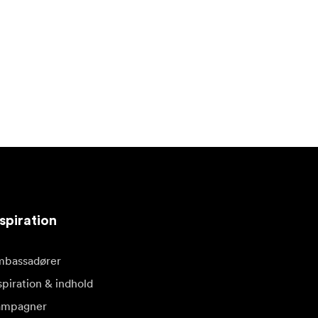
spiration
bassadører
spiration & indhold
ampagner