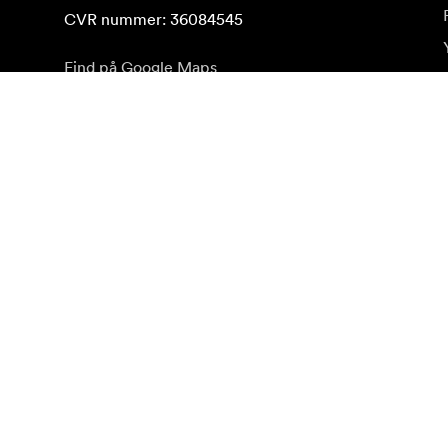
CVR nummer: 36084545
Find på Google Maps
Abonnér på nyhedsbrev
Få de seneste produktnyheder, inspiration og særtilb
Privat kunde
Forhandler