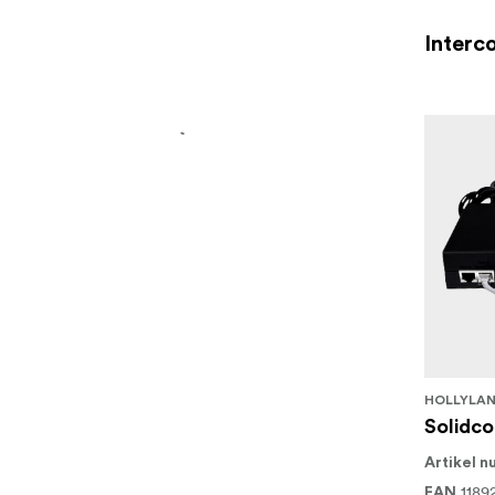
Interc
HOLLYLA
Solidc
Artikel 
1189
EAN