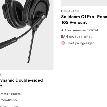
HOLLYLAND
Solidcom C1 Pro - Roa
10S V-mount
129094
Artikel nummer
6976068116462
EAN
Snart på lager igen
ND
ynamic Double-sided
t
115895
nummer
0758740555
på lager igen