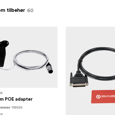
60
om tilbehør
ND
om POE adapter
118926
nummer
26