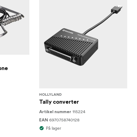
one
HOLLYLAND
Tally converter
115224
Artikel nummer
6970758740128
EAN
På lager