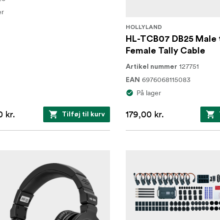
er
HOLLYLAND
HL-TCB07 DB25 Male 
Female Tally Cable
127751
Artikel nummer
6976068115083
EAN
På lager
 kr.
179,00 kr.
Tilføj til kurv