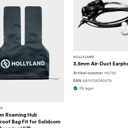
HOLLYLAND
3.5mm Air-Duct Earph
115720
Artikel nummer
6970758740579
EAN
På lager
ND
om Roaming Hub
oof Bag Fit for Solidcom