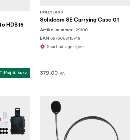
HOLLYLAND
Solidcom SE Carrying Case 01
to HDB15
129100
Artikel nummer
6976068115748
EAN
Snart på lager igen
379,00 kr.
Tilføj til kurv