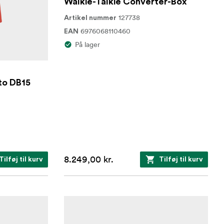
Walkie-Talkie Converter-Box
127738
Artikel nummer
6976068110460
EAN
På lager
to DB15
8.249,00 kr.
Tilføj til kurv
Tilføj til kurv