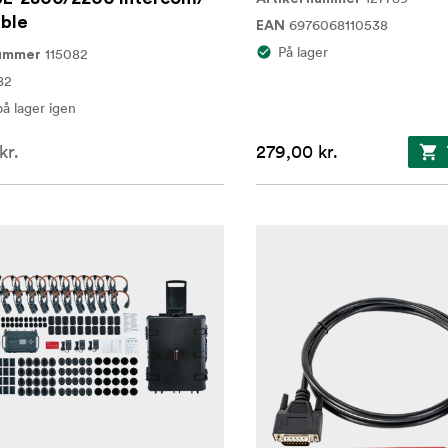
able
6976068110538
EAN
På lager
115082
nummer
82
på lager igen
kr.
279,00 kr.