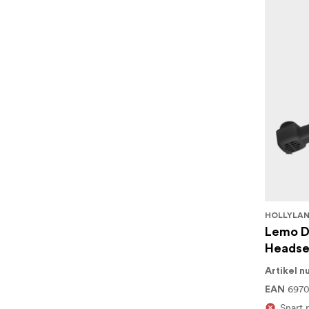
HOLLYLA
Lemo D
Headse
Artikel 
697
EAN
Snart 