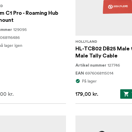
ND
m C1 Pro - Roaming Hub
mount
129095
nummer
068116486
HOLLYLAND
på lager igen
HL-TCB02 DB25 Male 
Male Tally Cable
127746
Artikel nummer
6976068115014
EAN
På lager
00 kr.
179,00 kr.