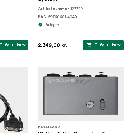
127742
Artikel nummer
6976068114949
EAN
På lager
2.349,00 kr.
Tilføj til kurv
Tilføj til kurv
HOLLYLAND