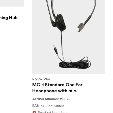
ming Hub
DATAVIDEO
MC-1 Standard One Ear
Headphone with mic.
115078
Artikel nummer
672255008515
EAN
Snart på lager igen