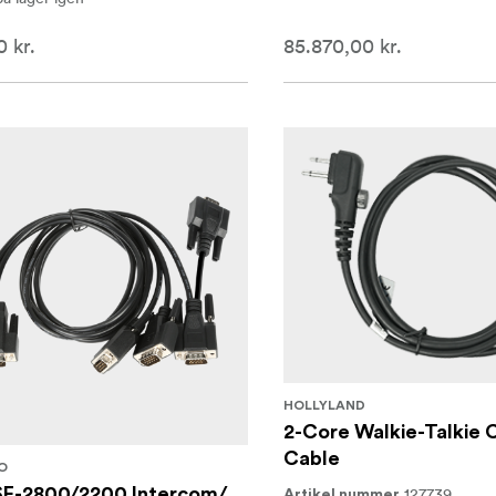
 kr.
85.870,00 kr.
HOLLYLAND
2-Core Walkie-Talkie 
Cable
O
SE-2800/2200 Intercom/
127739
Artikel nummer