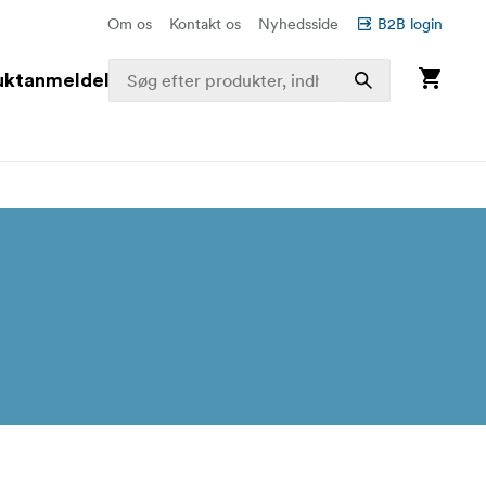
Om os
Kontakt os
Nyhedsside
B2B login
uktanmeldelser