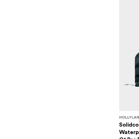
HOLLYLA
Solidc
Waterpr