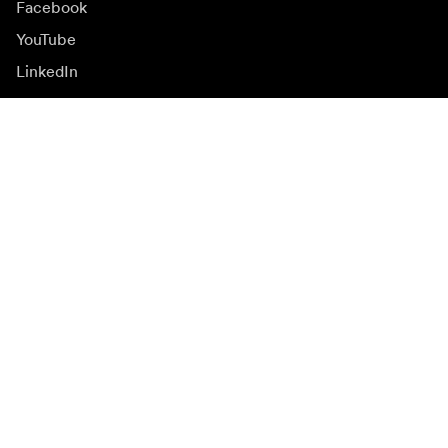
Facebook
YouTube
LinkedIn
Inspiration
Ambassadører
Inspiration & indhold
Kampagner
Nyhedsside
Mediebank
Firmware og opdateringer
Abonnér på nyhedsbrev