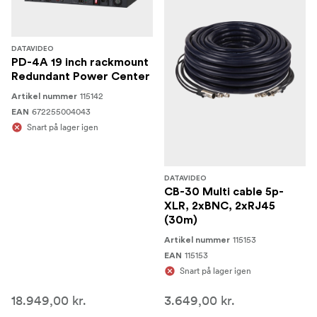
DATAVIDEO
PD-4A 19 inch rackmount
Redundant Power Center
115142
Artikel nummer
672255004043
EAN
Snart på lager igen
DATAVIDEO
CB-30 Multi cable 5p-
XLR, 2xBNC, 2xRJ45
(30m)
115153
Artikel nummer
115153
EAN
Snart på lager igen
18.949,00 kr.
3.649,00 kr.