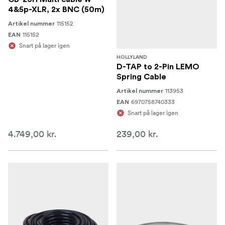
4&5p-XLR, 2x BNC (50m)
115152
Artikel nummer
115152
EAN
Snart på lager igen
HOLLYLAND
D-TAP to 2-Pin LEMO
Spring Cable
113953
Artikel nummer
6970758740333
EAN
Snart på lager igen
4.749,00 kr.
239,00 kr.