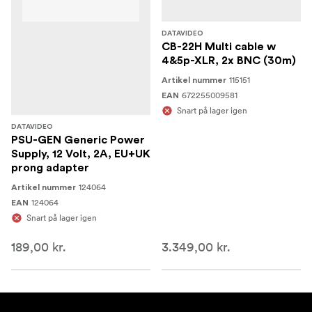
DATAVIDEO
CB-22H Multi cable w
4&5p-XLR, 2x BNC (30m)
115151
Artikel nummer
672255009581
EAN
Snart på lager igen
DATAVIDEO
PSU-GEN Generic Power
Supply, 12 Volt, 2A, EU+UK
prong adapter
124064
Artikel nummer
124064
EAN
Snart på lager igen
189,00 kr.
3.349,00 kr.