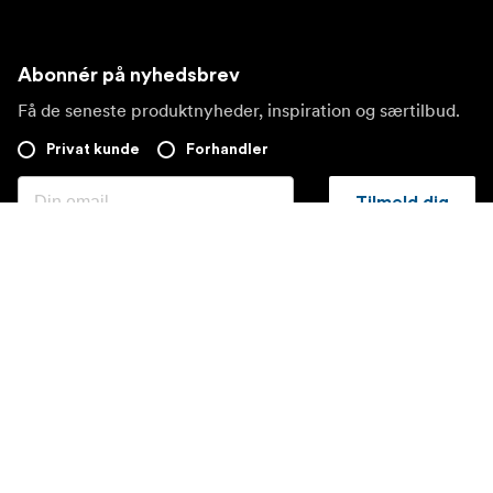
Abonnér på nyhedsbrev
Få de seneste produktnyheder, inspiration og særtilbud.
Privat kunde
Forhandler
Tilmeld dig
Besøg et andet lokalt marked