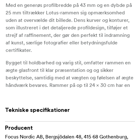
Med en generøs profilbredde på 43 mm og en dybde på
25 mm tiltrækker Lotus-rammen sig opmærksomhed
uden at overvælde dit billede. Dens kurver og konturer,
som illustreret i det detaljerede profildesign, tilføjer et
strejf af raffinement, der gør den perfekt til indramning
af kunst, særlige fotografier eller betydningsfulde
certifikater.
Bygget til holdbarhed og varig stil, omfatter rammen en
ægte glasfront til klar præsentation og og sikker
beskyttelse, samtidig med at vægten og følelsen af ægte
håndværk bevares. Rammer på op til 24 × 30 cm har en
robust bagstøtte, der giver mulighed for alsidig brug på
vægge eller stående enten i stående eller liggende
format.
Tekniske specifikationer
Producent
Nøglefunktioner:
Focus Nordic AB, Bergsjödalen 48, 415 68 Gothenburg,