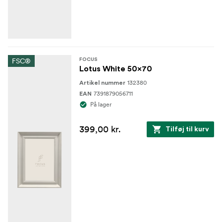
FSC®
FOCUS
Lotus White 50x70
132380
Artikel nummer
7391879056711
EAN
På lager
399,00 kr.
Tilføj til kurv