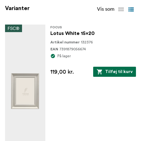
Varianter
Vis som
FSC®
FOCUS
Lotus White 15x20
132376
Artikel nummer
7391879056674
EAN
På lager
119,00 kr.
Tilføj til kurv