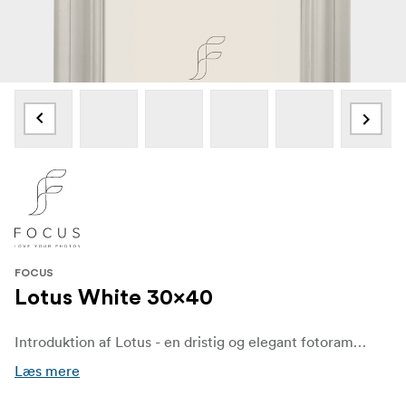
FOCUS
Lotus White 30x40
Introduktion af Lotus - en dristig og elegant fotoramme fremstillet af FSC®-certificeret massivt fyrretræ, afsluttet med glat, hvid maling. Denne ramme har en dybt skulpturel profil, der er inspireret af traditionelt træarbejde, som giver en tydelig visuel karakter og et eksklusivt look.
Læs mere