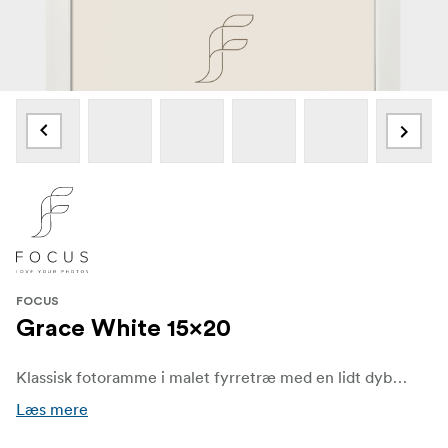
FOCUS
Grace White 15x20
Klassisk fotoramme i malet fyrretræ med en lidt dybere profil og en front i ægte glas (akrylglas i udvalgte størrelser). Perfekt til gallerivægge eller enkeltstående udstilling. Fås i flere størrelser med rygstøtte op til størrelse 24 × 30 cm.
Læs mere