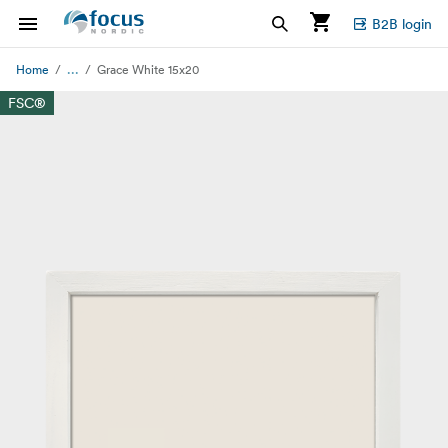
B2B login
...
Home
Grace White 15x20
FSC®