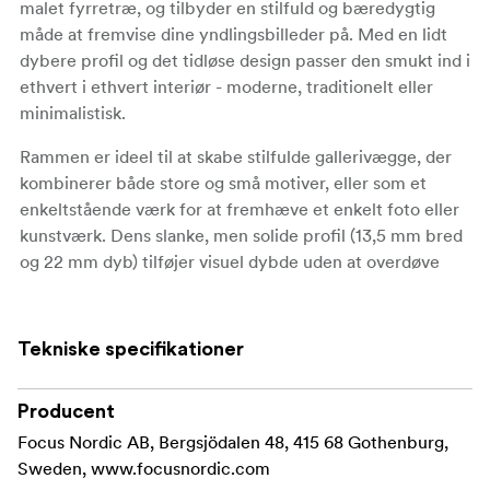
malet fyrretræ, og tilbyder en stilfuld og bæredygtig
måde at fremvise dine yndlingsbilleder på. Med en lidt
dybere profil og det tidløse design passer den smukt ind i
ethvert i ethvert interiør - moderne, traditionelt eller
minimalistisk.
Rammen er ideel til at skabe stilfulde gallerivægge, der
kombinerer både store og små motiver, eller som et
enkeltstående værk for at fremhæve et enkelt foto eller
kunstværk. Dens slanke, men solide profil (
13,5 mm bred
og
22 mm dyb) tilføjer visuel dybde uden at overdøve
dine billeder.
En front af ægte glas sikrer optimal klarhed og
Tekniske specifikationer
beskyttelse af dine fotos, mens udvalgte størrelser
leveres med akrylglas for lettere håndtering og øget
sikkerhed. Rammer op til størrelse 24 × 30 cm er
Producent
udstyret med en rygstøtte, der gør dem velegnede til
Focus Nordic AB, Bergsjödalen 48, 415 68 Gothenburg,
placering på en hylde eller et bord, ud over
Sweden, www.focusnordic.com
vægmontering.