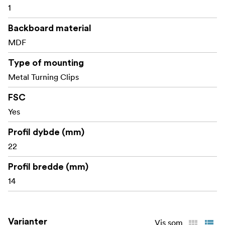
1
hjælper med at beskytte vores skove.
Backboard material
MDF
Type of mounting
Metal Turning Clips
FSC
Yes
Profil dybde (mm)
22
Profil bredde (mm)
14
Varianter
Vis som