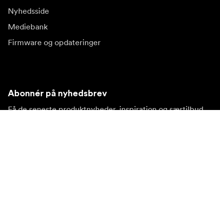
Nyhedsside
Mediebank
Firmware og opdateringer
Abonnér på nyhedsbrev
Få de seneste produktnyheder, inspiration og særtilbud.
Privat kunde
Forhandler
Tilmeld dig
Besøg et andet lokalt marked