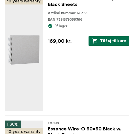
10 years warranty
Black Sheets
131365
Artikel nummer
7391879055356
EAN
På lager
169,00 kr.
Tilføj til kurv
FSC®
FOCUS
Essence Wire-O 30x30 Black w.
10 years warranty