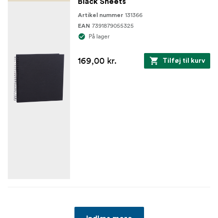
Black Sheets
131366
Artikel nummer
7391879055325
EAN
På lager
169,00 kr.
Tilføj til kurv