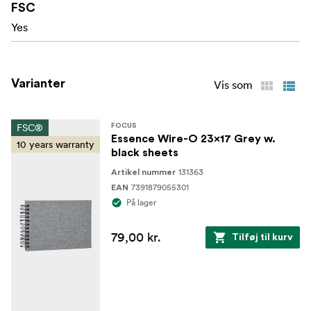
FSC
noter
Yes
Dette album er en stilfuld mulighed for dem, der sætter
pris på både form og frihed - en del af en serie, der er
designet til at højne den måde, du bevarer dine minder
Varianter
Vis som
på.
Lavet med FSC®-certificerede materialer, licenskode
FSC-C211920, er dette produkt et bæredygtigt valg, der
FSC®
FOCUS
hjælper med at beskytte vores skove.
Essence Wire-O 23x17 Grey w.
10 years warranty
black sheets
131363
Artikel nummer
7391879055301
EAN
På lager
79,00 kr.
Tilføj til kurv