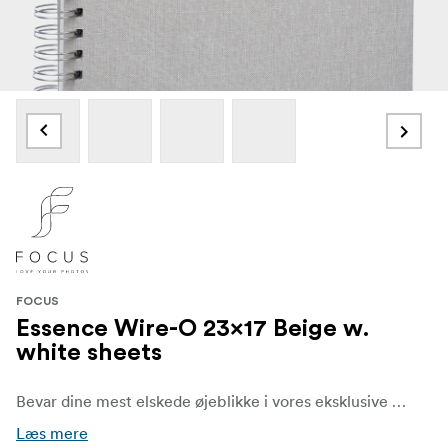
FOCUS
Essence Wire-O 23x17 Beige w.
white sheets
Bevar dine mest elskede øjeblikke i vores eksklusive serie af fotoalbum i lærred af høj kvalitet. Hvert album er designet med både elegance og holdbarhed for øje og er fremstillet af førsteklasses lærredsstof, der giver en raffineret taktil fornemmelse og et klassisk, tidløst look. Thans spiralfotoalbum med 20 hvide ark forener slankt design med praktisk funktionalitet.
Læs mere