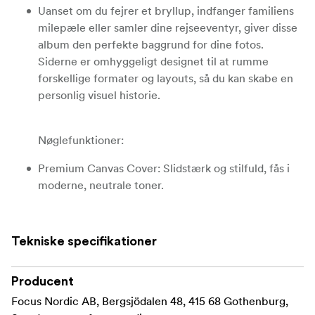
Uanset om du fejrer et bryllup, indfanger familiens
milepæle eller samler dine rejseeventyr, giver disse
album den perfekte baggrund for dine fotos.
Siderne er omhyggeligt designet til at rumme
forskellige formater og layouts, så du kan skabe en
personlig visuel historie.
Nøglefunktioner:
Premium Canvas Cover:
Slidstærk og stilfuld, fås i
moderne, neutrale toner.
Materialer i arkivkvalitet:
Syrefri sider, der holder
dine fotos sikre i generationer.
Tekniske specifikationer
10 års garanti:
Tillid til håndværket, understøttet af
en ti år lang garanti.
Producent
Focus Nordic AB, Bergsjödalen 48, 415 68 Gothenburg,
Elegant design:
En ren, minimalistisk æstetik, der