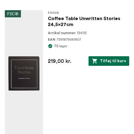
FSC®
FOCUS
Coffee Table Unwritten Stories
24,5x27cm
134113
Artikel nummer
7391879061807
EAN
På lager
219,00 kr.
Tilføj til kurv