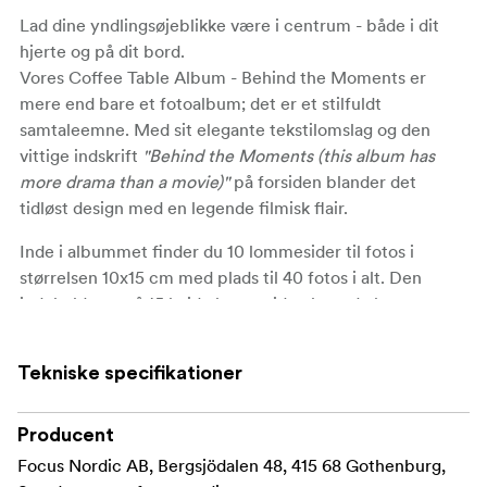
Lad dine yndlingsøjeblikke være i centrum - både i dit
hjerte og på dit bord.
Vores Coffee Table Album - Behind the Moments er
mere end bare et fotoalbum; det er et stilfuldt
samtaleemne. Med sit elegante tekstilomslag og den
vittige indskrift
"Behind the Moments (this album has
more drama than a movie)"
på forsiden blander det
tidløst design med en legende filmisk flair.
Inde i albummet finder du
10 lommesider
til fotos i
størrelsen
10x15 cm
med plads til
40 fotos
i alt. Den
indeholder også
15 hvide kartonsider
, hvor du kan være
kreativ - sæt fotos fast med fotohjørner, lim eller tape, og
gør dit layout personligt. Perfekt til at forevige
Tekniske specifikationer
bryllupper, rejser, familieminder eller hverdagens små
øjeblikke.
Producent
Med målene 24,5 × 27 × 5 cm og sidestørrelser på 19,8 ×
Focus Nordic AB, Bergsjödalen 48, 415 68 Gothenburg,
21 cm har den en smuk størrelse, så den kan stå fremme