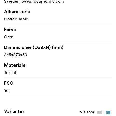
Sweden, www.focusnordic.com
på sofabordet eller på hylden.
Album serie
Et værk, der er lige så dramatisk som dine minder - fordi
Coffee Table
enhver god historie fortjener sit
bagom kulisserne
.
Farve
Grøn
Dimensioner (DxBxH) (mm)
245x270x50
Materiale
Tekstil
FSC
Yes
Varianter
Vis som