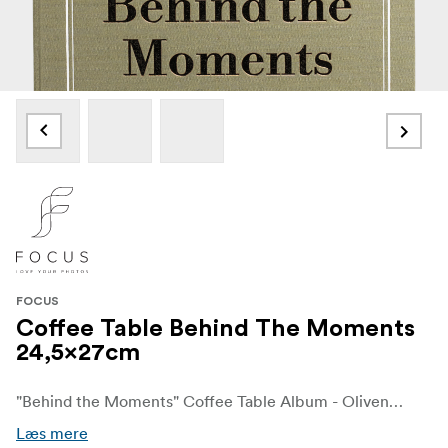
FOCUS
Coffee Table Behind The Moments
24,5x27cm
"Behind the Moments" Coffee Table Album - Olivengrønt tekstilomslag med elegant præget tekst: "Behind the Moments (This album has more drama than a movie)". Et stilfuldt fotoalbum, der ser lige så godt ud på dit bord, som dine minder gør indeni.
Læs mere