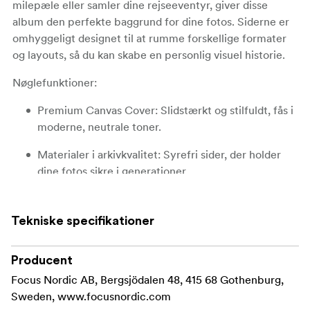
milepæle eller samler dine rejseeventyr, giver disse
album den perfekte baggrund for dine fotos. Siderne er
omhyggeligt designet til at rumme forskellige formater
og layouts, så du kan skabe en personlig visuel historie.
Nøglefunktioner:
Premium Canvas Cover:
Slidstærkt og stilfuldt, fås i
moderne, neutrale toner.
Materialer i arkivkvalitet:
Syrefri sider, der holder
dine fotos sikre i generationer.
10 års garanti:
Tro på håndværket, understøttet af
en tiårig garanti.
Tekniske specifikationer
Elegant design:
En ren, minimalistisk æstetik, der
passer til enhver lejlighed eller indretning.
Producent
Focus Nordic AB, Bergsjödalen 48, 415 68 Gothenburg,
Sweden, www.focusnordic.com
Blanding af elegance med gennemtænkt funktionalitet,