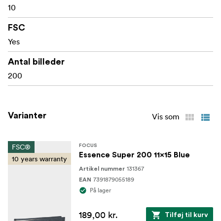
10
Perfekt til historiefortælling og fotodagbøger, dette
album er designet til at bevare ikke bare billederne, men
FSC
også de historier, der følger med dem.
Yes
Lavet med FSC®-certificerede materialer, licenskode
Antal billeder
FSC-C211920, er dette produkt et bæredygtigt valg, der
200
hjælper med at beskytte vores skove.
Varianter
Vis som
FSC®
FOCUS
Essence Super 200 11x15 Blue
10 years warranty
131367
Artikel nummer
7391879055189
EAN
På lager
189,00 kr.
Tilføj til kurv