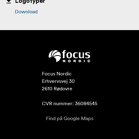
Logotyper
Download
Focus Nordic

Erhvervsvej 30

2610 Rødovre

CVR nummer: 36084545
Find på Google Maps