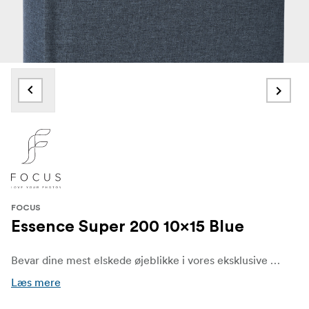
FOCUS
Essence Super 200 10x15 Blue
Bevar dine mest elskede øjeblikke i vores eksklusive serie af fotoalbum i lærred af høj kvalitet. Hvert album er designet med både elegance og holdbarhed for øje og er fremstillet af førsteklasses lærredsstof, der giver en raffineret taktil fornemmelse og et klassisk, tidløst look. Inde i dette album finder du lommer til 200 fotos i størrelser op til 10 × 15 cm og tilbyder en praktisk løsning til at organisere dine minder med omtanke.
Læs mere