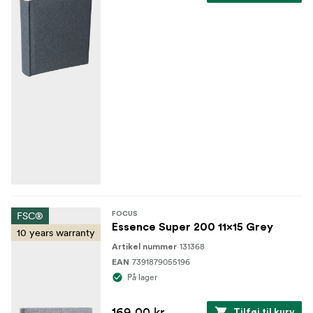
FSC®
FOCUS
Essence Super 200 11x15 Grey
10 years warranty
131368
Artikel nummer
7391879055196
EAN
På lager
169,00 kr.
Tilføj til kurv