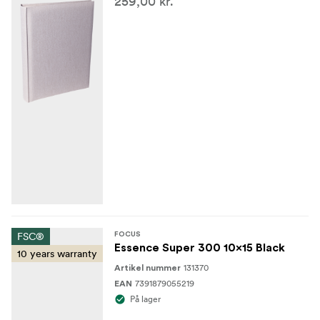
259,00 kr.
FSC®
FOCUS
Essence Super 300 10x15 Black
10 years warranty
131370
Artikel nummer
7391879055219
EAN
På lager