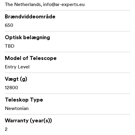
The Netherlands,
info@ar-experts.eu
Tilbehørsbakke
Brændviddeområde
TheSkyX -- First Light Edition" software med 10.000
650
objekter i databasen. Kort over stjernehimlen, som
kan udskrives, samt 75 eksklusive billeder over
Optisk belægning
forskellige objekter.
TBD
Model of Telescope
Note: All items with MD includes a motor drive.
Entry Level
Vægt (g)
12800
Teleskop Type
Newtonian
Warranty (year(s))
2