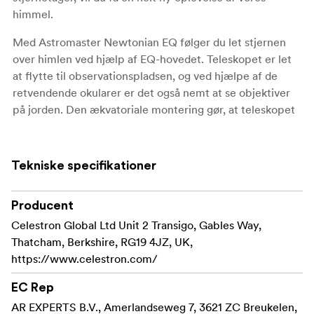
himmel.
Med Astromaster Newtonian EQ følger du let stjernen
over himlen ved hjælp af EQ-hovedet. Teleskopet er let
at flytte til observationspladsen, og ved hjælpe af de
retvendende okularer er det også nemt at se objektiver
på jorden. Den ækvatoriale montering gør, at teleskopet
primært er beregnet til observation af stjernehimlen.
Hurtig montering uden værktøj
Tekniske specifikationer
Starpointer rødpunktsigte
Producent
Retvendt billede
Celestron Global Ltd Unit 2 Transigo, Gables Way,
Ækvatorial montering gør det nemt at følge en
Thatcham, Berkshire, RG19 4JZ, UK,
planet
https://www.celestron.com/
Præmonterede stativben
EC Rep
AR EXPERTS B.V., Amerlandseweg 7, 3621 ZC Breukelen,
Coated optik giver et klart og skarpt billede