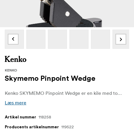
KENKO
Skymemo Pinpoint Wedge
Kenko SKYMEMO Pinpoint Wedge er en kile med to akser til finjustering af højde og retning. Kilen er bedst til astro- og makrofotografi, der kræver nøjagtige indstillinger af udstyret.
Læs mere
118258
Artikel nummer
119522
Producents artikelnummer