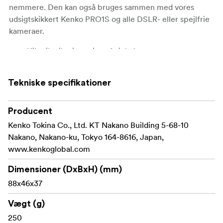
nemmere. Den kan også bruges sammen med vores
udsigtskikkert Kenko PRO1S og alle DSLR- eller spejlfrie
kameraer.
Kile til mikrojustering af vinkel.
Egnet til brug sammen med sporingsplatforme og
udsigtskikkerter.
Tekniske specifikationer
Arca-Swiss-kompatibel tilbehørsfod.
Producent
Kan bruges med hoved eller monteres direkte på et
Kenko Tokina Co., Ltd. KT Nakano Building 5-68-10
kamera.
Nakano, Nakano-ku, Tokyo 164-8616, Japan,
www.kenkoglobal.com
Ultralet med en vægt på 250 g og en bærekapacitet
på op til 6 kg.
Dimensioner (DxBxH) (mm)
88x46x37
Vigtigste data
Vægt (g)
Retningsknap
250